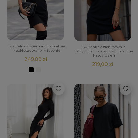
Subtelna sukienka o delikatnie
Sukienka dzianinowa z
rozkloszowanym fasonie
półgolfem – kapsułowa mini na
każdy dzień
249,00 zł
219,00 zł