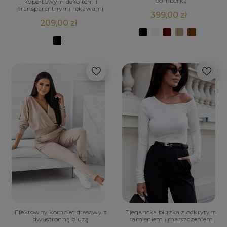
bomberką
kopertowym dekoltem i
transparentnymi rękawami
399,00 zł
209,00 zł
POWIADOM O
DOSTĘPNOŚCI
Efektowny komplet dresowy z
Elegancka bluzka z odkrytym
dwustronną bluzą
ramieniem i marszczeniem