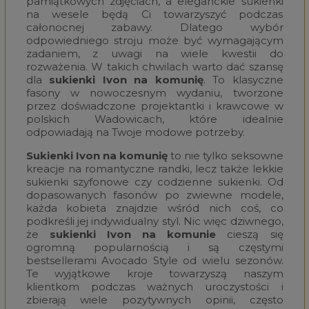
pamiątkowych zdjęciach, a eleganckie sukienki
na wesele będą Ci towarzyszyć podczas
całonocnej zabawy. Dlatego wybór
odpowiedniego stroju może być wymagającym
zadaniem, z uwagi na wiele kwestii do
rozważenia. W takich chwilach warto dać szansę
dla
sukienki Ivon na komunię
. To klasyczne
fasony w nowoczesnym wydaniu, tworzone
przez doświadczone projektantki i krawcowe w
polskich Wadowicach, które idealnie
odpowiadają na Twoje modowe potrzeby.
Sukienki Ivon na komunię
to nie tylko seksowne
kreacje na romantyczne randki, lecz także lekkie
sukienki szyfonowe czy codzienne sukienki. Od
dopasowanych fasonów po zwiewne modele,
każda kobieta znajdzie wśród nich coś, co
podkreśli jej indywidualny styl. Nic więc dziwnego,
że
sukienki Ivon na komunie
cieszą się
ogromną popularnością i są częstymi
bestsellerami Avocado Style od wielu sezonów.
Te wyjątkowe kroje towarzyszą naszym
klientkom podczas ważnych uroczystości i
zbierają wiele pozytywnych opinii, często