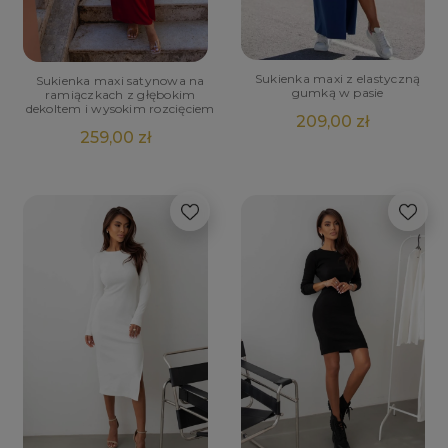
Sukienka maxi z elastyczną
Sukienka maxi satynowa na
gumką w pasie
ramiączkach z głębokim
dekoltem i wysokim rozcięciem
209,00 zł
259,00 zł