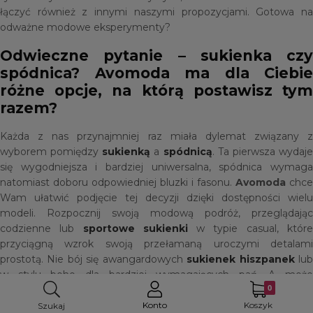
łączyć również z innymi naszymi propozycjami. Gotowa na
odważne modowe eksperymenty?
Odwieczne pytanie – sukienka czy
spódnica? Avomoda ma dla Ciebie
różne opcje, na którą postawisz tym
razem?
Każda z nas przynajmniej raz miała dylemat związany z
wyborem pomiędzy
sukienką
a
spódnicą
. Ta pierwsza wydaj
się wygodniejsza i bardziej uniwersalna, spódnica wymaga
natomiast doboru odpowiedniej bluzki i fasonu.
Avomoda
chce
Wam ułatwić podjęcie tej decyzji dzięki dostępności wielu
modeli. Rozpocznij swoją modową podróż, przeglądając
codzienne lub
sportowe sukienki
w typie casual, któr
przyciągną wzrok swoją przełamaną uroczymi detalami
prostotą. Nie bój się awangardowych
sukienek hiszpanek
lu
w stylu boho dla bardziej wymagających pań. A może
zdecydujesz się na plisowane lub
rozkloszowane spódnice
pasujące do Twojej ulubionej
bluzki
? Jeśli chcesz ukryć drobne