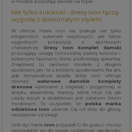
w modzie pozostają zawsze na topie.
Nie tylko sukienki - dresy Ivon łączą
wygodę z doskonałym stylem
W ofercie marki Ivon nie brakuje nie tylko
eleganckich sukienek wizytowych, ale także
wygodnych propozycji o sportowym
charakterze.
Dresy Ivon komplet damski
przyciągają uwagę różnorodną paletą kolorów i
kobiecymi fasonami, które podkreślają sylwetkę.
Znajdziesz tu zarówno modele z długimi
spodniami, jak i te z krótkimi spodenkami. Na dni,
gdy temperatura spada, sklep Ivon oferuje
również
welurowe damskie komplety
dresowe
wykonane z miękkiej i przyjemnej w
dotyku aksamitnej tkaniny, która otuli Cię jak
ciepły kocyk a dodatkowo jest ostatnim hitem
modowym. To oczywiste, że
polska marka
odzieżowa Ivon
ubierze Cię od stóp do głowy,
niezależnie od okazji!
Jeśli styl marki
Ivon
przypadł Ci do gustu i chcesz
wprowadzić go do swojej codziennej garderoby,