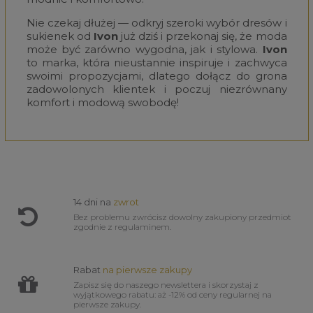
Nie czekaj dłużej — odkryj szeroki wybór dresów i
sukienek od
Ivon
już dziś i przekonaj się, że moda
może być zarówno wygodna, jak i stylowa.
Ivon
to marka, która nieustannie inspiruje i zachwyca
swoimi propozycjami, dlatego dołącz do grona
zadowolonych klientek i poczuj niezrównany
komfort i modową swobodę!
14 dni na
zwrot
Bez problemu zwrócisz dowolny zakupiony przedmiot
zgodnie z regulaminem.
Rabat
na pierwsze zakupy
Zapisz się do naszego newslettera i skorzystaj z
wyjątkowego rabatu: aż -12% od ceny regularnej na
pierwsze zakupy.