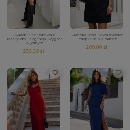
Sukienka dzianinowa z
Sukienka koszulkowa oversize –
rozcięciem – elegancja i wygoda
miejska mini z haftem
w jednym
209,00 zł
239,00 zł