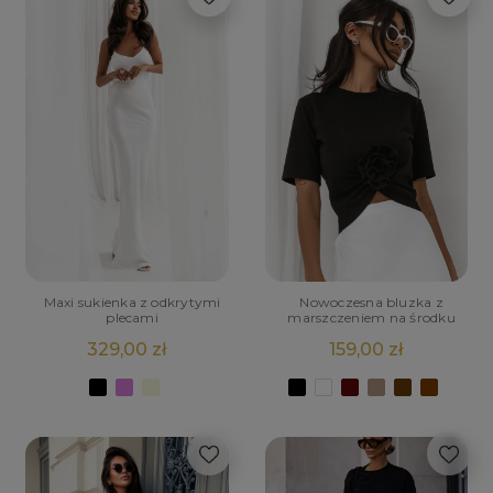
Maxi sukienka z odkrytymi
Nowoczesna bluzka z
plecami
marszczeniem na środku
329,00 zł
159,00 zł