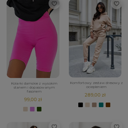
Komfortowy zestaw dresowy z
Kolarki damskie z wysokim
ociepleniem
stanem i dopasowanym
fasonem
289,00 zł
99,00 zł