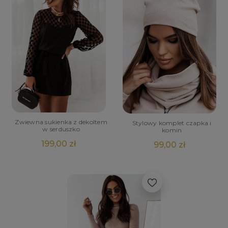
Zwiewna sukienka z dekoltem
Stylowy komplet czapka i
w serduszko
komin
199,00 zł
99,00 zł