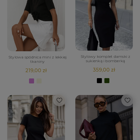
Stylowy komplet damski z
Stylowa spódnica mini z lekkiej
sukienką i bomberką
tkaniny
359,00 zł
219,00 zł