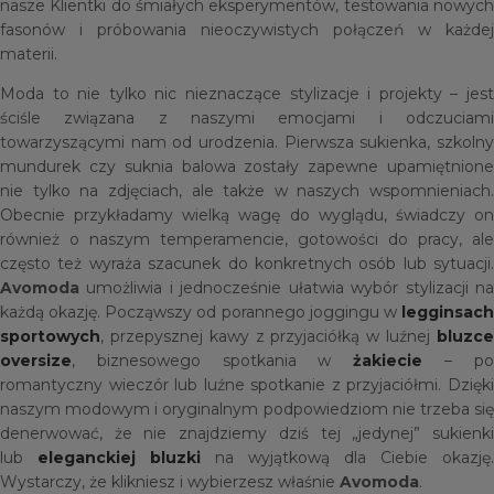
nasze Klientki do śmiałych eksperymentów, testowania nowych
fasonów i próbowania nieoczywistych połączeń w każdej
materii.
Moda to nie tylko nic nieznaczące stylizacje i projekty – jest
ściśle związana z naszymi emocjami i odczuciami
towarzyszącymi nam od urodzenia. Pierwsza sukienka, szkolny
mundurek czy suknia balowa zostały zapewne upamiętnione
nie tylko na zdjęciach, ale także w naszych wspomnieniach.
Obecnie przykładamy wielką wagę do wyglądu, świadczy on
również o naszym temperamencie, gotowości do pracy, ale
często też wyraża szacunek do konkretnych osób lub sytuacji.
Avomoda
umożliwia i jednocześnie ułatwia wybór stylizacji na
każdą okazję. Począwszy od porannego joggingu w
legginsach
sportowych
, przepysznej kawy z przyjaciółką w luźnej
bluzce
oversize
, biznesowego spotkania w
żakiecie
– p
romantyczny wieczór lub luźne spotkanie z przyjaciółmi. Dzięki
naszym modowym i oryginalnym podpowiedziom nie trzeba się
denerwować, że nie znajdziemy dziś tej „jedynej” sukienki
lub
eleganckiej bluzki
na wyjątkową dla Ciebie okazję.
Wystarczy, że klikniesz i wybierzesz właśnie
Avomoda
.