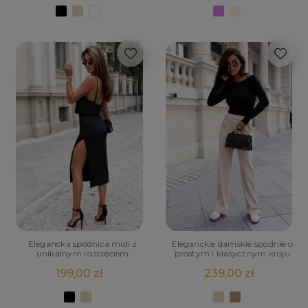
Elegancka spódnica midi z
Eleganckie damskie spodnie o
unikalnym rozcięciem
prostym i klasycznym kroju
199,00 zł
239,00 zł