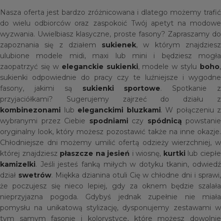
Nasza oferta jest bardzo zróżnicowana i dlatego możemy trafić
do wielu odbiorców oraz zaspokoić Twój apetyt na modowe
wyzwania. Uwielbiasz klasyczne, proste fasony? Zapraszamy do
zapoznania się z działem
sukienek
, w którym znajdzies
ulubione modele midi, maxi lub mini i będziesz mogła
zaopatrzyć się w
eleganckie sukienki
, modele w stylu
boho
,
sukienki odpowiednie do pracy czy te luźniejsze i wygodne
fasony, jakimi są
sukienki sportowe
. Spotkanie 
przyjaciółkami? Sugerujemy zajrzeć do działu z
kombinezonami
lub
eleganckimi bluzkami
. W połączeniu z
wybranymi przez Ciebie
spodniami
czy
spódnicą
powstanie
oryginalny look, który możesz pozostawić także na inne okazje.
Chłodniejsze dni możemy umilić ofertą odzieży wierzchniej, w
której znajdziesz
płaszcze na jesień
i wiosnę,
kurtki
lub ciepł
kamizelki
. Jeśli jesteś fanką miłych w dotyku tkanin, odwiedź
dział
swetrów
. Miękka dzianina otuli Cię w chłodne dni i sprawi,
że poczujesz się nieco lepiej, gdy za oknem będzie szalała
nieprzyjazna pogoda. Gdybyś jednak zupełnie nie miała
pomysłu na unikatową stylizację, dysponujemy zestawami w
tym samym fasonie i kolorystyce, które możesz dowolnie