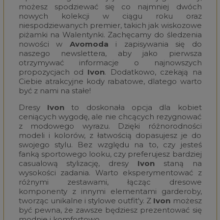
możesz spodziewać się co najmniej dwóch
nowych kolekcji w ciągu roku oraz
niespodziewanych premier, takich jak wiskozowe
piżamki na Walentynki. Zachęcamy do śledzenia
nowości w
Avomoda
i zapisywania się do
naszego newslettera, aby jako pierwsza
otrzymywać informacje o najnowszych
propozycjach od
Ivon
. Dodatkowo, czekają na
Ciebie atrakcyjne kody rabatowe, dlatego warto
być z nami na stałe!
Dresy
Ivon
to doskonała opcja dla kobiet
ceniących wygodę, ale nie chcących rezygnować
z modowego wyrazu. Dzięki różnorodności
modeli i kolorów, z łatwością dopasujesz je do
swojego stylu. Bez względu na to, czy jesteś
fanką sportowego looku, czy preferujesz bardziej
casualową stylizację, dresy
Ivon
staną na
wysokości zadania. Warto eksperymentować z
różnymi zestawami, łącząc dresowe
komponenty z innymi elementami garderoby,
tworząc unikalne i stylowe outfit'y. Z
Ivon
możesz
być pewna, że zawsze będziesz prezentować się
modnie i komfortowo.