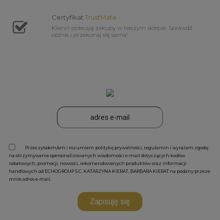
Certyfikat
TrustMate
Klienci polecają zakupy w naszym sklepie. Sprawdź
opinie i przekonaj się sama!
Przeczytałem/am i rozumiem politykę prywatności, regulamin i wyrażam zgodę
na otrzymywanie spersonalizowanych wiadomości e-mail dotyczących kodów
rabatowych, promocji, nowości, rekomendowanych produktów oraz informacji
handlowych od ECHOGROUP S.C. KATARZYNA KIERAT, BARBARA KIERAT na podany przeze
mnie adres e-mail.
Zapisuję się