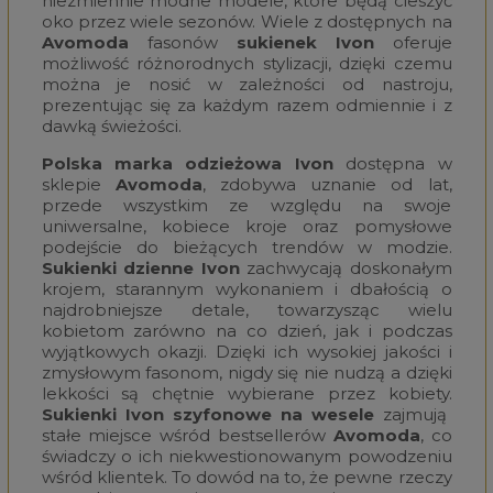
niezmiennie modne modele, które będą cieszyć
oko przez wiele sezonów. Wiele z dostępnych na
Avomoda
fasonów
sukienek Ivon
oferuje
możliwość różnorodnych stylizacji, dzięki czemu
można je nosić w zależności od nastroju,
prezentując się za każdym razem odmiennie i z
dawką świeżości.
Polska marka odzieżowa Ivon
dostępna w
sklepie
Avomoda
, zdobywa uznanie od lat,
przede wszystkim ze względu na swoje
uniwersalne, kobiece kroje oraz pomysłowe
podejście do bieżących trendów w modzie.
Sukienki dzienne Ivon
zachwycają doskonałym
krojem, starannym wykonaniem i dbałością o
najdrobniejsze detale, towarzysząc wielu
kobietom zarówno na co dzień, jak i podczas
wyjątkowych okazji. Dzięki ich wysokiej jakości i
zmysłowym fasonom, nigdy się nie nudzą a dzięki
lekkości są chętnie wybierane przez kobiety.
Sukienki Ivon szyfonowe na wesele
zajmują
stałe miejsce wśród bestsellerów
Avomoda
, co
świadczy o ich niekwestionowanym powodzeniu
wśród klientek. To dowód na to, że pewne rzeczy