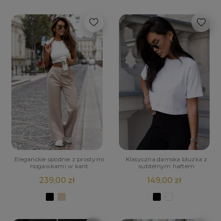
Eleganckie spodnie z prostymi
Klasyczna damska bluzka z
nogawkami w kant
subtelnym haftem
239,00 zł
149,00 zł