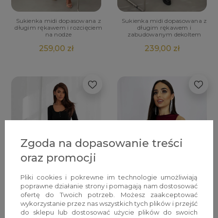
Sukienka midi dopasowana z
Sukienka midi dopasowana z
długim rękawem i rozcięciem
długim rękawem i
na nodze
zabudowanym dekoltem
259,00 zł
239,00 zł
Zgoda na dopasowanie treści
oraz promocji
Pliki cookies i pokrewne im technologie umożliwiają
poprawne działanie strony i pomagają nam dostosować
ofertę do Twoich potrzeb. Możesz zaakceptować
wykorzystanie przez nas wszystkich tych plików i przejść
do sklepu lub dostosować użycie plików do swoich