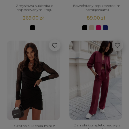
Zmysłowa sukienka o
Bawełniany top z szerokimi
dopasowanym kroju
ramiączkami
269,00 zł
89,00 zł
Damski komplet dresowy z
Czarna sukienka mini z