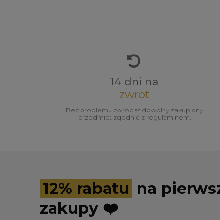
14 dni na
zwrot
Bez problemu zwrócisz dowolny zakupiony
przedmiot zgodnie z regulaminem.
12% rabatu
na pierws
zakupy ❤️