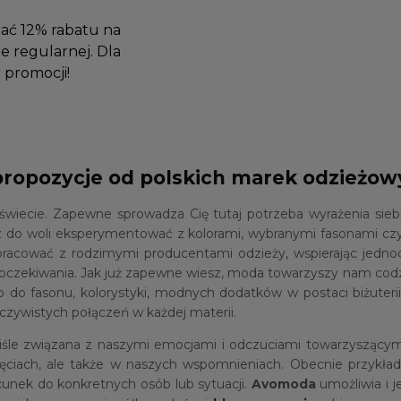
mać 12% rabatu na
e regularnej. Dla
promocji!
propozycje od polskich marek odzieżo
ie. Zapewne sprowadza Cię tutaj potrzeba wyrażenia siebie 
 do woli eksperymentować z kolorami, wybranymi fasonami czy
pracować z rodzimymi producentami odzieży, wspierając jedn
oje oczekiwania. Jak już zapewne wiesz, moda towarzyszy nam co
o do fasonu, kolorystyki, modnych dodatków w postaci biżuteri
zywistych połączeń w każdej materii.
t ściśle związana z naszymi emocjami i odczuciami towarzysząc
jęciach, ale także w naszych wspomnieniach. Obecnie przykł
cunek do konkretnych osób lub sytuacji.
Avomoda
umożliwia i j