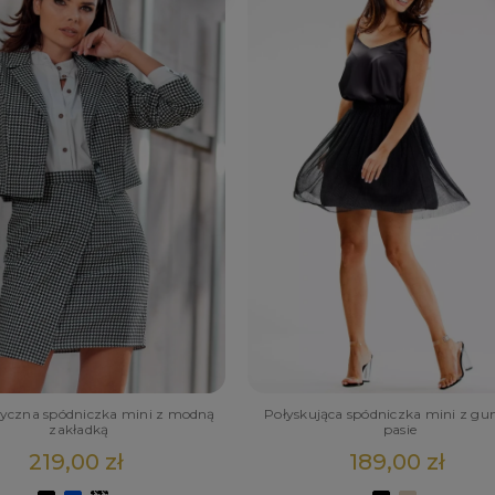
yczna spódniczka mini z modną
Połyskująca spódniczka mini z g
zakładką
pasie
219,00 zł
189,00 zł