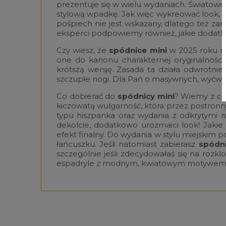
prezentuje się w wielu wydaniach. Światowe 
stylową wpadkę. Jak więc wykreować look,
pośpiech nie jest wskazany, dlatego też za
eksperci podpowiemy również, jakie dodatk
Czy wiesz, że
spódnice mini
w 2025 roku maj
one do kanonu charakternej oryginalności.
krótszą wersję. Zasada ta działa odwrotni
szczupłe nogi. Dla Pań o masywnych, wyćwi
Co dobierać do
spódnicy mini
? Wiemy z cz
kiczowatą wulgarność, która przez postron
typu hiszpanka oraz wydania z odkrytymi 
dekolcie, dodatkowo urozmaici look! Jakie
efekt finalny. Do wydania w stylu miejski
łańcuszku. Jeśli natomiast zabierasz
spódni
szczególnie jeśli zdecydowałaś się na rozk
espadryle z modnym, kwiatowym motywem