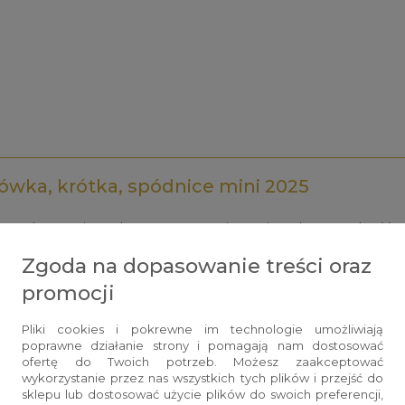
iówka, krótka, spódnice mini 2025
opularną piosenkę, rozpoczynającą się od znanych słó
właśnie ona kreuje fantastyczne, ponadczasowe stylizacje.
Zgoda na dopasowanie treści oraz
ukłość nóg oraz w jaki sposób wykreować urokliwą stylizac
promocji
dnice mini
, które w 2025 roku wdzięczą się na modnym pie
wdzięku. Zanim jednak wybierzesz konkretny fason, zdaj się 
Pliki cookies i pokrewne im technologie umożliwiają
poprawne działanie strony i pomagają nam dostosować
e nogi!
ofertę do Twoich potrzeb. Możesz zaakceptować
wykorzystanie przez nas wszystkich tych plików i przejść do
sklepu lub dostosować użycie plików do swoich preferencji,
iata uwielbiają nosić
spódnice mini 2025
. Nic dziwnego b