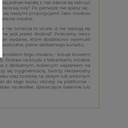
j jednak każdej z nas zdarza się zaliczyć
planową rolę? Po pierwsze nie spiesz się -
uj się naszymi propozycjami! Jako modowi
 szalenie modne.
 nie oznacza to wcale, iż nie wpisują się
nie jeśli jesteś drobna? Polecamy nieco
uższe wydanie, które dodatkowo wysmukli
 swobodne, pełne delikatnego kunsztu.
olennikiem tego modelu - kreuje bowiem
. Postaw na bluzki z falbankami, modele
ka z delikatnym, kobiecym wiązaniem na
zy się oryginalnością, tworzy niezawodny
asku oraz torebkę na złotym lub srebrnym
ć do tego looku obcasy na platformie -
taw na słodkie, dziewczęce balerinki lub