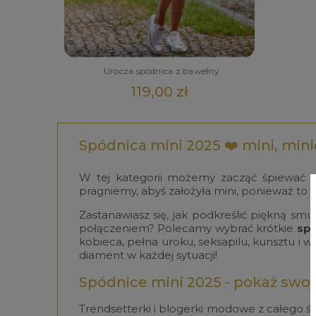
Urocza spódnica z bawełny
119,00 zł
Spódnica mini 2025 ❤️ mini, min
W tej kategorii możemy zacząć śpiewać p
pragniemy, abyś założyła mini, ponieważ to 
Zastanawiasz się, jak podkreślić piękną sm
połączeniem? Polecamy wybrać krótkie
spó
kobieca, pełna uroku, seksapilu, kunsztu i 
diament w każdej sytuacji!
Spódnice mini 2025 - pokaż swoj
Trendsetterki i blogerki modowe z całego św