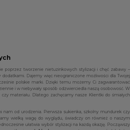
wych
poprzez tworzenie nietuzinkowych stylizacji i chęć zabawy –
 dodatkami. Dajemy więc nieograniczone możliwości dla Twoje
ocześnie polskie marki. Dzięki temu możemy Ci zagwarantować
dziennie i w niebywały sposób odzwierciedla naszą osobowość. W
i czy materiału. Dlatego zachęcamy nasze Klientki do śmiałych
ymi nam od urodzenia. Pierwsza sukienka, szkolny mundurek czy
adamy wielką wagę do wyglądu, świadczy on również o naszym
ednocześnie ułatwia wybór stylizacji na każdą okazję. Począwszy