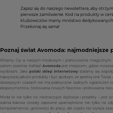
Zapisz się do naszego newslettera, aby otrzy
pierwsze zamówienie. Kod na produkty w ceni
klubowiczów mamy mnóstwo dedykowanych 
Przekonaj się sama!
Poznaj świat Avomoda: najmodniejsze 
Witamy Cię w naszym modowym i jednocześnie magicznym świec
zatem świetnie trafiłaś!
Avomoda
jest miejscem, gdzie możesz
wyobraźni. Jako
polski sklep internetowy
staramy się współ
najwyższej jakości produkty i być spokojni, że spełnią one Tw
dzisiejszych czasach nie ma praktycznie żadnych ograniczeń c
eksperymentów, testowania nowych fasonów i próbowania nieoc
Moda to nie tylko nic nieznaczące stylizacje i projekty – jes
suknia balowa zostały zapewne upamiętnione nie tylko na zd
temperamencie, gotowości do pracy, ale często też wyraża sza