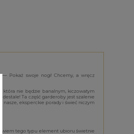
w — Pokaż swoje nogi! Chcemy, a wręcz
ję, która nie będzie banalnym, kiczowatym
destale! Ta część garderoby jest szalenie
na nasze, eksperckie porady i świeć niczym
owiem tego typu element ubioru świetnie