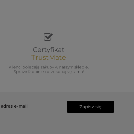
Certyfikat
TrustMate
Klienci polecają zakupy w naszym sklepie.
Sprawdź opinie i przekonaj się sama!
Zapisz się