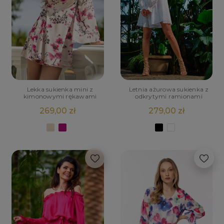
Lekka sukienka mini z
Letnia ażurowa sukienka z
kimonowymi rękawami
odkrytymi ramionami
269,00 zł
279,00 zł