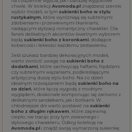
na codzienne wyjścia, jak i bardziej wyjątkowe
chwile. W kolekcji
Avomoda.pl
znajdziesz szeroki
wybór modeli, w tym
sukienki boho w stylu
rustykalnym
, które wyróżniają się subtelnymi
zdobieniami i przewiewnymi tkaninami,
nadającymi stylizacji romantyczny charakter. Dla
fanek delikatnych akcentów świetnym wyborem
będą
sukienki boho z koronkami
, dodające
kobiecości i lekkości każdemu zestawieniu.
Jeśli szukasz bardziej dekoracyjnych modeli,
warto zwrócić uwagę na
sukienki boho z
dodatkami
, które zachwycają haftami, frędzlami
czy subtelnymi wiązaniami, podkreślającymi
artystyczną duszę stylu boho. Na co dzień
idealnym rozwiązaniem będą
sukienki boho na
co dzień
, które łączą wygodę z modnym
wyglądem, doskonale komponując się zarówno z
delikatnymi sandałkami, jak i botkami. W
chłodniejsze dni warto postawić na
sukienki
boho z długim rękawem
, które zapewnią
ciepło, nie tracąc przy tym zwiewnego i
stylowego charakteru. Odkryj kolekcję na
Avomoda.pl
i znajdź swoją wymarzoną sukienkę