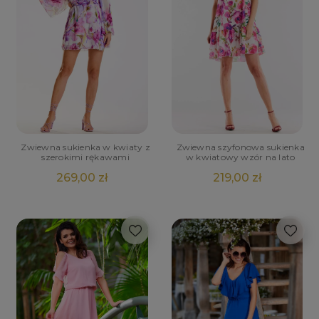
Zwiewna sukienka w kwiaty z
Zwiewna szyfonowa sukienka
szerokimi rękawami
w kwiatowy wzór na lato
269,00 zł
219,00 zł