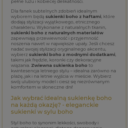
pełne luzu i kobiecej delikatności.
Dla fanek subtelnych zdobień idealnym
wyborem będą
sukienki boho z haftami
, które
dodają stylizacji wyjątkowego, etnicznego
charakteru. Wykonane z naturalnych tkanin,
sukienki boho z naturalnych materiałów
zapewniają przewiewność i przyjemność
noszenia nawet w największe upały. Jeśli chcesz
nadać swojej stylizacji oryginalnego akcentu,
wybierz
sukienki boho z modnymi dodatkami
,
takimi jak frędzle, koronki czy dekoracyjne
wiązania.
Zwiewna sukienka
boho
to
kwintesencja letniego stylu – idealna zarówno na
plażę, jak i na letnie wyjścia w mieście. Wybierz
swój ulubiony model i ciesz się niezrównanym
komfortem w słoneczne dni!
Jak wybrać idealną sukienkę boho
na każdą okazję? - eleganckie
sukienki w sylu boho
Styl boho to synonim lekkości, swobody i