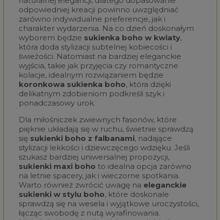
naturalnej elegancji, dlatego dopasowanie
odpowiedniej kreacji powinno uwzględniać
zarówno indywidualne preferencje, jak i
charakter wydarzenia. Na co dzień doskonałym
wyborem będzie
sukienka boho w kwiaty
,
która doda stylizacji subtelnej kobiecości i
świeżości. Natomiast na bardziej eleganckie
wyjścia, takie jak przyjęcia czy romantyczne
kolacje, idealnym rozwiązaniem będzie
koronkowa sukienka boho
, która dzięki
delikatnym zdobieniom podkreśli szyk i
ponadczasowy urok.
Dla miłośniczek zwiewnych fasonów, które
pięknie układają się w ruchu, świetnie sprawdzą
się
sukienki boho z falbanami
, nadające
stylizacji lekkości i dziewczęcego wdzięku. Jeśli
szukasz bardziej uniwersalnej propozycji,
sukienki maxi boho
to idealna opcja zarówno
na letnie spacery, jak i wieczorne spotkania.
Warto również zwrócić uwagę na
eleganckie
sukienki w stylu boho
, które doskonale
sprawdzą się na wesela i wyjątkowe uroczystości,
łącząc swobodę z nutą wyrafinowania.