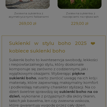
Zwiewna sukienka z
Zwiewna sukienka z
asymetrycznymi falbanami
rozcięciami na rękawach
269,00 zł
229,00 zł
Sukienki w stylu boho 2025 ❤️
kobiece sukienki boho
Sukienki boho to kwintesencja swobody, lekkości
i niepowtarzalnego stylu, który doskonale
komponuje się zarówno z codziennymi, jak i
wyjątkowymi okazjami. Wybierając
piękne
sukienki boho
, warto zwrócić uwagę na ich krój i
materiały, które zapewniają maksymalny komfort
i podkreślają naturalny charakter stylizacji. Na co
dzień świetnie sprawdzą się
sukienki boho na co
dzień
, wykonane z przyjaznych dla skóry tkanin,
takich jak bawełna, len czy zwiewna wiskoza,
które gwarantują wygodę przez cały dzień.