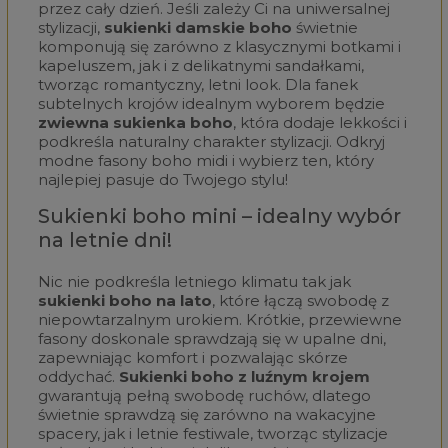
przez cały dzień. Jeśli zależy Ci na uniwersalnej
stylizacji,
sukienki damskie boho
świetnie
komponują się zarówno z klasycznymi botkami i
kapeluszem, jak i z delikatnymi sandałkami,
tworząc romantyczny, letni look. Dla fanek
subtelnych krojów idealnym wyborem będzie
zwiewna sukienka boho
, która dodaje lekkości i
podkreśla naturalny charakter stylizacji. Odkryj
modne fasony boho midi i wybierz ten, który
najlepiej pasuje do Twojego stylu!
Sukienki boho mini – idealny wybór
na letnie dni!
Nic nie podkreśla letniego klimatu tak jak
sukienki boho na lato
, które łączą swobodę z
niepowtarzalnym urokiem. Krótkie, przewiewne
fasony doskonale sprawdzają się w upalne dni,
zapewniając komfort i pozwalając skórze
oddychać.
Sukienki boho z luźnym krojem
gwarantują pełną swobodę ruchów, dlatego
świetnie sprawdzą się zarówno na wakacyjne
spacery, jak i letnie festiwale, tworząc stylizacje