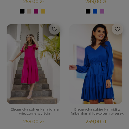
259,00 zł
289,00 zł
Elegancka sukienka midi na
Elegancka sukienka midi z
wieczorne wyjścia
falbankami i dekoltem w serek
259,00 zł
259,00 zł