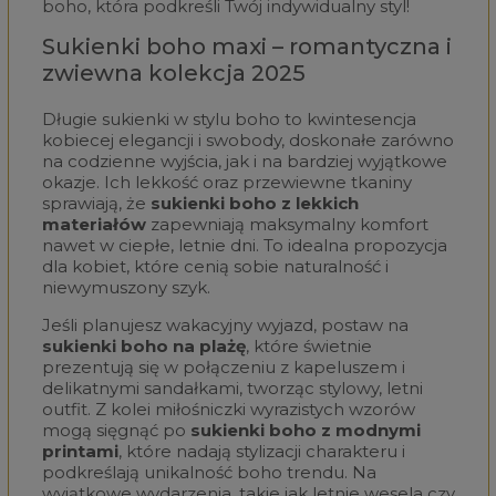
boho, która podkreśli Twój indywidualny styl!
Sukienki boho maxi – romantyczna i
zwiewna kolekcja 2025
Długie sukienki w stylu boho to kwintesencja
kobiecej elegancji i swobody, doskonałe zarówno
na codzienne wyjścia, jak i na bardziej wyjątkowe
okazje. Ich lekkość oraz przewiewne tkaniny
sprawiają, że
sukienki boho z lekkich
materiałów
zapewniają maksymalny komfort
nawet w ciepłe, letnie dni. To idealna propozycja
dla kobiet, które cenią sobie naturalność i
niewymuszony szyk.
Jeśli planujesz wakacyjny wyjazd, postaw na
sukienki boho na plażę
, które świetnie
prezentują się w połączeniu z kapeluszem i
delikatnymi sandałkami, tworząc stylowy, letni
outfit. Z kolei miłośniczki wyrazistych wzorów
mogą sięgnąć po
sukienki boho z modnymi
printami
, które nadają stylizacji charakteru i
podkreślają unikalność boho trendu. Na
wyjątkowe wydarzenia, takie jak letnie wesela czy