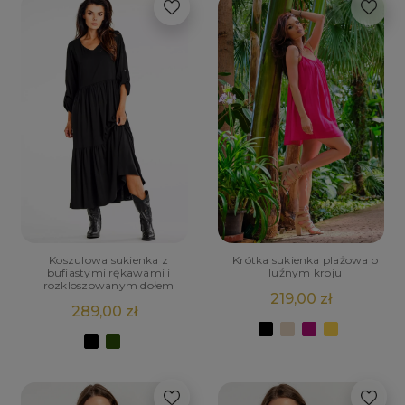
Koszulowa sukienka z
Krótka sukienka plażowa o
bufiastymi rękawami i
luźnym kroju
rozkloszowanym dołem
219,00 zł
289,00 zł