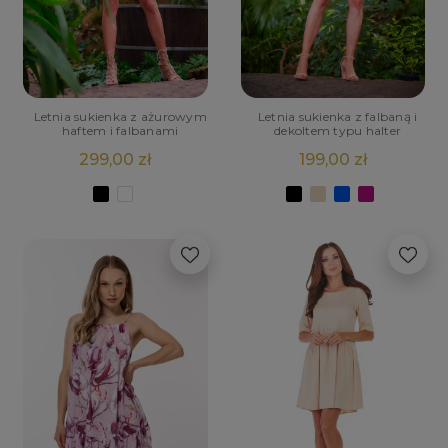
Letnia sukienka z ażurowym
Letnia sukienka z falbaną i
haftem i falbanami
dekoltem typu halter
299,00 zł
199,00 zł