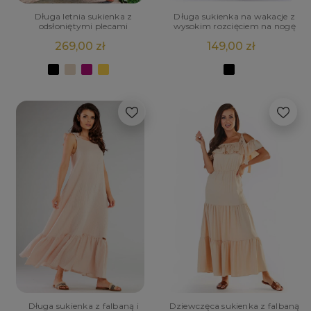
Długa letnia sukienka z
Długa sukienka na wakacje z
odsłoniętymi plecami
wysokim rozcięciem na nogę
269,00 zł
149,00 zł
Dziewczęca sukienka z falbaną
Długa sukienka z falbaną i