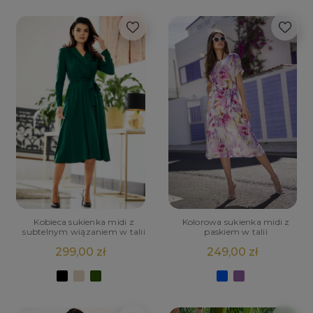
Kobieca sukienka midi z
Kolorowa sukienka midi z
subtelnym wiązaniem w talii
paskiem w talii
299,00 zł
249,00 zł