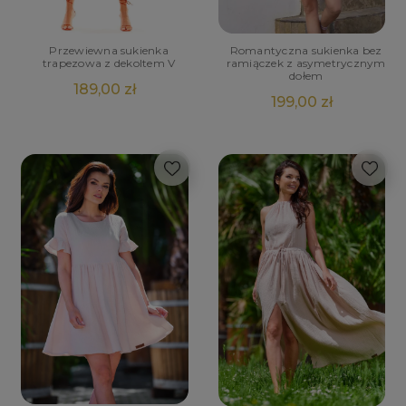
Przewiewna sukienka
Romantyczna sukienka bez
trapezowa z dekoltem V
ramiączek z asymetrycznym
dołem
189,00 zł
199,00 zł