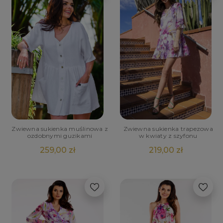
Zwiewna sukienka muślinowa z
Zwiewna sukienka trapezowa
ozdobnymi guzikami
w kwiaty z szyfonu
259,00 zł
219,00 zł