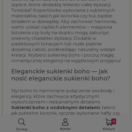
szpilce, które dodadzą lekkości całej stylizacji.
Torebka? Kopertówka wykonana z subtelnych
materiałów, takich jak koronka czy tiul, będzie
strzałem w dziesiątkę. Aby zachować harmonię,
warto unikać ciężkich elementów – masywna
biżuteria czy buty na słupku mogą zaburzyć
zwiewny charakter stylizacji. Dodatki w
pastelowych tonacjach lub nude pięknie
dopełnią całość, podkreślając naturalny wdzięk
kreacji. Wybierz sukienkę boho i poczuj magię
romantycznej elegancji na wyjątkowym przyjęciu!
Eleganckie sukienki boho — jak
nosić eleganckie sukienki boho?
Styl boho to harmonijne połączenie swobody i
elegancji, które zachwyca artystycznym
wykończeniem i niebanalnymi detalami.
Sukienki boho z ozdobnymi detalami
, takimi
jak subtelne koronki, ręcznie wykonane hafty czy
delikatne frędzle, to idealny wybór na wyjątkowe
okazje. Jeśli chcesz podkreślić ich wyjątkowy
charakter, warto dobrać klasyczne dodatki –