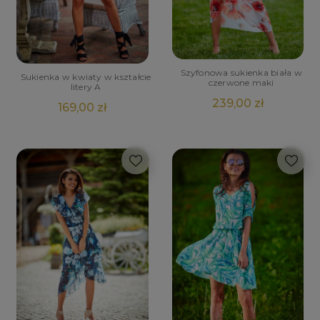
Szyfonowa sukienka biała w
Sukienka w kwiaty w kształcie
czerwone maki
litery A
239,00 zł
169,00 zł