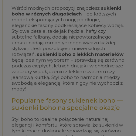
Wśród modnych propozycji znajdziesz
sukienki
boho w różnych długościach
– od krótszych
modeli eksponujących nogi, po długie,
eleganckie fasony podkreślające kobiecy wdzięk.
Stylowe detale, takie jak frędzle, hafty czy
subtelne falbany, dodają niepowtarzalnego
uroku i nadają romantycznego wyrazu każdej
stylizacji. Jeśli poszukujesz uniwersalnych
rozwiązań,
sukienki boho z lekkich materiałów
będą idealnym wyborem – sprawdzą się zarówno
podczas ciepłych, letnich dni, jak i w chłodniejsze
wieczory w połączeniu z lekkim swetrem czy
jeansową kurtką. Styl boho to harmonia między
swobodą a elegancją, która nigdy nie wychodzi z
mody!
Popularne fasony sukienek boho —
sukienki boho na specjalne okazje
Styl boho to idealne połączenie naturalnej
elegancji i komfortu, które sprawia, że sukienki w
tym klimacie doskonale sprawdzają się zarówno