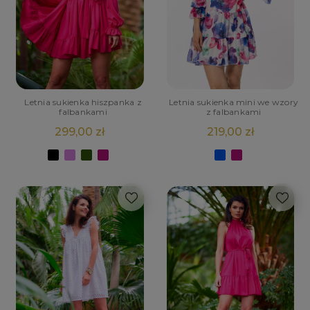
Letnia sukienka hiszpanka z
Letnia sukienka mini we wzory
falbankami
z falbankami
299,00 zł
219,00 zł