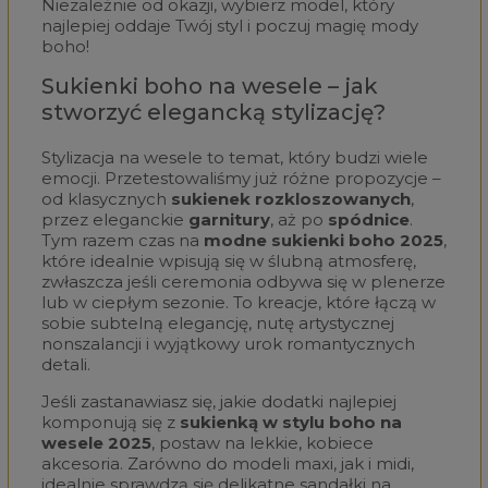
Niezależnie od okazji, wybierz model, który
najlepiej oddaje Twój styl i poczuj magię mody
boho!
Sukienki boho na wesele – jak
stworzyć elegancką stylizację?
Stylizacja na wesele to temat, który budzi wiele
emocji. Przetestowaliśmy już różne propozycje –
od klasycznych
sukienek rozkloszowanych
,
przez eleganckie
garnitury
, aż po
spódnice
.
Tym razem czas na
modne sukienki boho 2025
,
które idealnie wpisują się w ślubną atmosferę,
zwłaszcza jeśli ceremonia odbywa się w plenerze
lub w ciepłym sezonie. To kreacje, które łączą w
sobie subtelną elegancję, nutę artystycznej
nonszalancji i wyjątkowy urok romantycznych
detali.
Jeśli zastanawiasz się, jakie dodatki najlepiej
komponują się z
sukienką w stylu boho na
wesele
2025
, postaw na lekkie, kobiece
akcesoria. Zarówno do modeli maxi, jak i midi,
idealnie sprawdzą się delikatne sandałki na