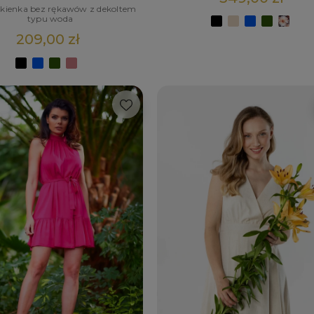
ukienka bez rękawów z dekoltem
typu woda
209,00 zł