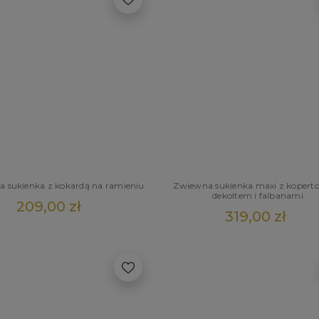
 sukienka z kokardą na ramieniu
Zwiewna sukienka maxi z koper
dekoltem i falbanami
209,00 zł
319,00 zł