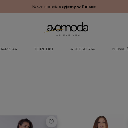
Nasze ubrania
szyjemy w Polsce
 DAMSKA
TOREBKI
AKCESORIA
NOWOŚ