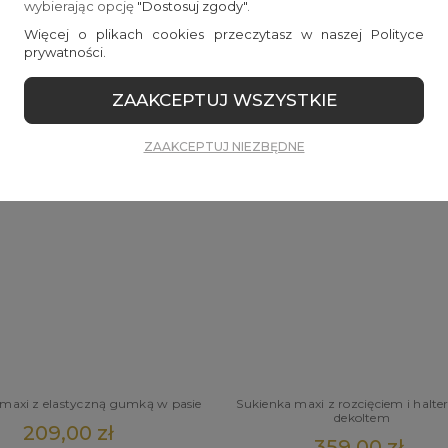
wybierając opcję
"Dostosuj zgody"
.
loszowana sukienka midi na
Sukienka damska z dekoltem V na 
Więcej o plikach cookies przeczytasz w naszej Polityce
ramiączkach
prywatności.
179,00 zł
249,00 zł
ZAAKCEPTUJ WSZYSTKIE
ZAAKCEPTUJ NIEZBĘDNE
maxi z elastyczną gumką w pasie
Sukienka maxi z rozcięciem i hal
dekoltem
209,00 zł
359,00 zł