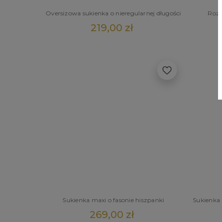
Oversizowa sukienka o nieregularnej długości
Rozk
219,00 zł
Sukienka maxi o fasonie hiszpanki
Sukienka 
269,00 zł