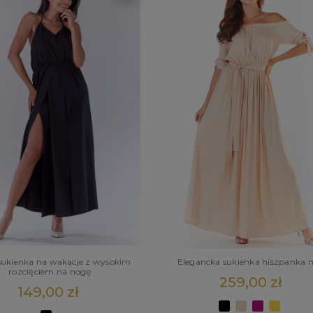
sukienka na wakacje z wysokim
Elegancka sukienka hiszpanka 
rozcięciem na nogę
259,00 zł
149,00 zł