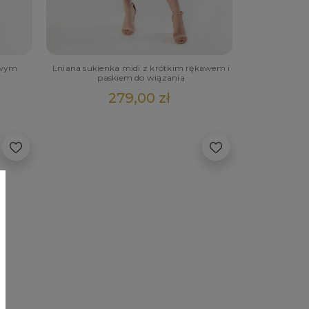
owym
Lniana sukienka midi z krótkim rękawem i
paskiem do wiązania
279,00 zł