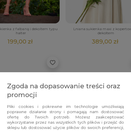
ukienka z falbaną i dekoltem typu
Lniana sukienka maxi z kopert
halter
dekoltem
199,00 zł
389,00 zł
Zgoda na dopasowanie treści oraz
promocji
Pliki cookies i pokrewne im technologie umożliwiają
poprawne działanie strony i pomagają nam dostosować
ofertę do Twoich potrzeb. Możesz zaakceptować
wykorzystanie przez nas wszystkich tych plików i przejść do
sklepu lub dostosować użycie plików do swoich preferencji,