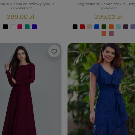
na sukienka do połowy łydki z
Elegancka sukienka maxi z luź
dekoltem V
rękawami
299,00 zł
299,00 zł