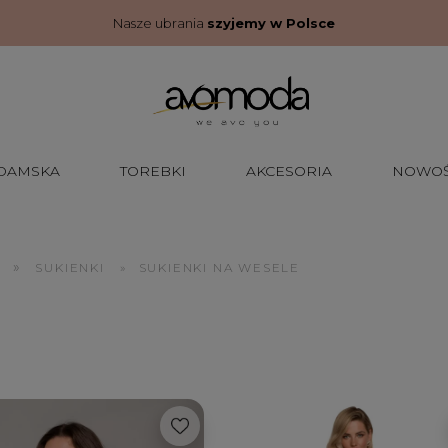
Nasze ubrania
szyjemy w Polsce
 DAMSKA
TOREBKI
AKCESORIA
NOWOŚ
»
SUKIENKI
»
SUKIENKI NA WESELE