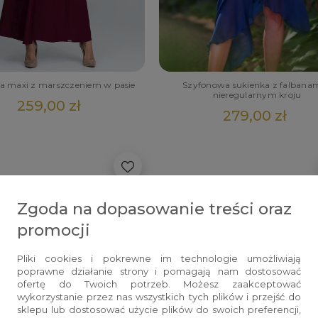
Szyfonowa sukienka z falbanam
a maxi z marszczeniem w pasie
nieregularnym kroju
259,00 zł
279,00 zł
Zgoda na dopasowanie treści oraz
promocji
Pliki cookies i pokrewne im technologie umożliwiają
poprawne działanie strony i pomagają nam dostosować
ADOM O DOSTĘPNOŚCI
ofertę do Twoich potrzeb. Możesz zaakceptować
wykorzystanie przez nas wszystkich tych plików i przejść do
sklepu lub dostosować użycie plików do swoich preferencji,