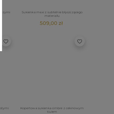
roczymi
Sukienka maxi z subtelnie błyszczącego
materiału
509,00 zł
astymi
Kopertowa sukienka ombre z cekinowym
tiulem