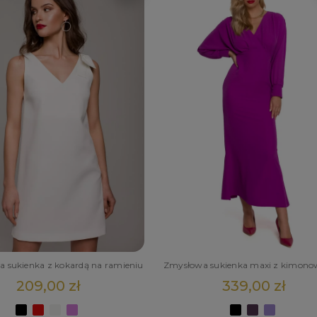
 sukienka z kokardą na ramieniu
Zmysłowa sukienka maxi z kimono
209,00 zł
339,00 zł