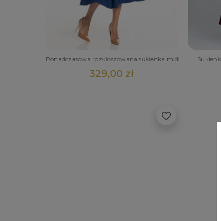
Ponadczasowa rozkloszowana sukienka midi
Sukienk
329,00 zł
POWI