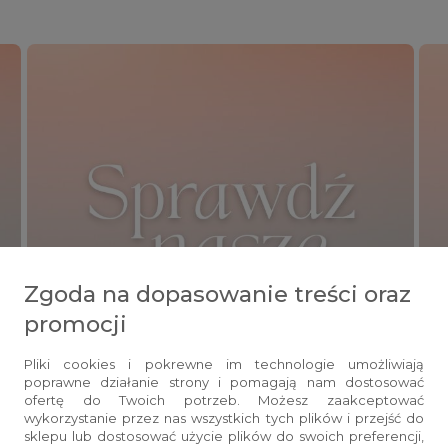
Zgoda na dopasowanie treści oraz
promocji
Pliki cookies i pokrewne im technologie umożliwiają
poprawne działanie strony i pomagają nam dostosować
ofertę do Twoich potrzeb. Możesz zaakceptować
wykorzystanie przez nas wszystkich tych plików i przejść do
sklepu lub dostosować użycie plików do swoich preferencji,