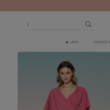
☀️ LATO
ODZIEŻ