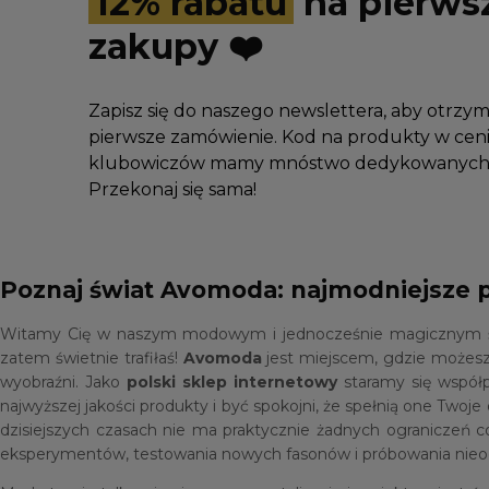
12% rabatu
na pierws
zakupy ❤️
Zapisz się do naszego newslettera, aby otrzy
pierwsze zamówienie. Kod na produkty w ceni
klubowiczów mamy mnóstwo dedykowanych 
Przekonaj się sama!
Poznaj świat Avomoda: najmodniejsze 
Witamy Cię w naszym modowym i jednocześnie magicznym świec
zatem świetnie trafiłaś!
Avomoda
jest miejscem, gdzie możesz
wyobraźni. Jako
polski sklep internetowy
staramy się współ
najwyższej jakości produkty i być spokojni, że spełnią one Tw
dzisiejszych czasach nie ma praktycznie żadnych ograniczeń c
eksperymentów, testowania nowych fasonów i próbowania nieoc