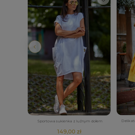
Delika
Sportowa sukienka z luźnym dołem
czkami
149,00 zł