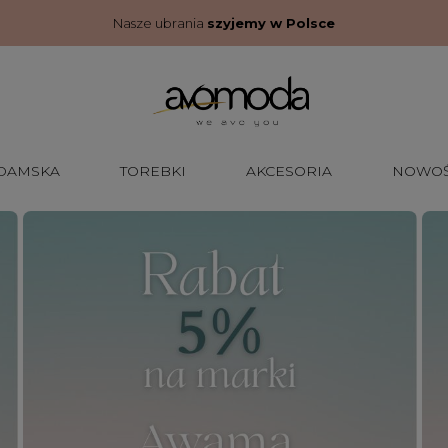
Nasze ubrania
szyjemy w Polsce
 DAMSKA
TOREBKI
AKCESORIA
NOWOŚ