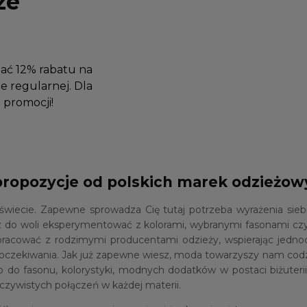
ze
mać 12% rabatu na
e regularnej. Dla
promocji!
propozycje od polskich marek odzieżo
ie. Zapewne sprowadza Cię tutaj potrzeba wyrażenia siebie 
 do woli eksperymentować z kolorami, wybranymi fasonami czy
pracować z rodzimymi producentami odzieży, wspierając jedn
oje oczekiwania. Jak już zapewne wiesz, moda towarzyszy nam co
o do fasonu, kolorystyki, modnych dodatków w postaci biżuteri
zywistych połączeń w każdej materii.