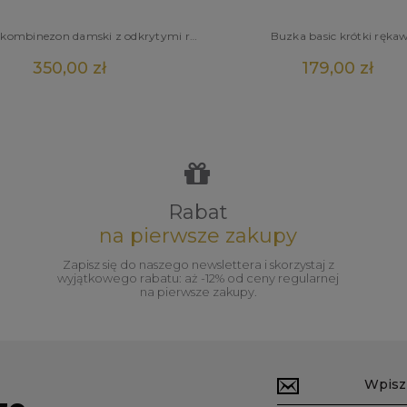
Elegancki kombinezon damski z odkrytymi ramionami
Buzka basic krótki ręka
350,00 zł
179,00 zł
Rabat
na pierwsze zakupy
Zapisz się do naszego newslettera i skorzystaj z
wyjątkowego rabatu: aż -12% od ceny regularnej
na pierwsze zakupy.