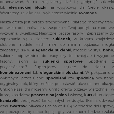
denerwować, że nie znajdziemy dziś tej „jedynej” sukienki
lub
eleganckiej bluzki
na wyjątkową dla Ciebie okazję.
Wystarczy, że klikniesz i wybierzesz właśnie
Avomoda
.
Nasza oferta jest bardzo zróżnicowana i dlatego możemy trafić
do wielu odbiorców oraz zaspokoić Twój apetyt na modowe
wyzwania. Uwielbiasz klasyczne, proste fasony? Zapraszamy do
zapoznania się z działem
sukienek
, w którym znajdzies
ulubione modele midi, maxi lub mini i będziesz mogła
zaopatrzyć się w
eleganckie sukienki
, modele w stylu
boho
,
sukienki odpowiednie do pracy czy te luźniejsze i wygodne
fasony, jakimi są
sukienki sportowe
. Spotkanie 
przyjaciółkami? Sugerujemy zajrzeć do działu z
kombinezonami
lub
eleganckimi bluzkami
. W połączeniu z
wybranymi przez Ciebie
spodniami
czy
spódnicą
powstanie
oryginalny look, który możesz pozostawić także na inne okazje.
Chłodniejsze dni możemy umilić ofertą odzieży wierzchniej, w
której znajdziesz
płaszcze na jesień
i wiosnę,
kurtki
lub ciepł
kamizelki
. Jeśli jesteś fanką miłych w dotyku tkanin, odwiedź
dział
swetrów
. Miękka dzianina otuli Cię w chłodne dni i sprawi,
że poczujesz się nieco lepiej, gdy za oknem będzie szalała