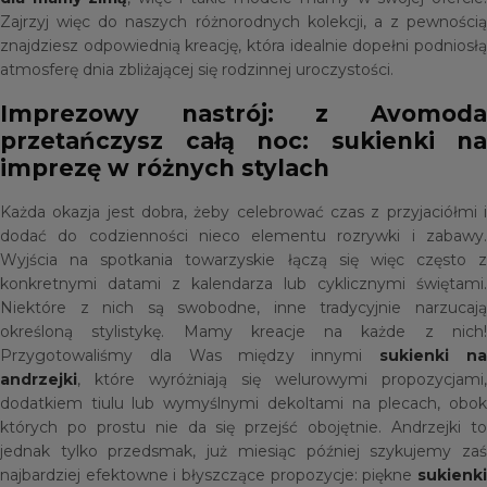
Zajrzyj więc do naszych różnorodnych kolekcji, a z pewnością
znajdziesz odpowiednią kreację, która idealnie dopełni podniosłą
atmosferę dnia zbliżającej się rodzinnej uroczystości.
Imprezowy nastrój: z Avomoda
przetańczysz całą noc: sukienki na
imprezę w różnych stylach
Każda okazja jest dobra, żeby celebrować czas z przyjaciółmi i
dodać do codzienności nieco elementu rozrywki i zabawy.
Wyjścia na spotkania towarzyskie łączą się więc często z
konkretnymi datami z kalendarza lub cyklicznymi świętami.
Niektóre z nich są swobodne, inne tradycyjnie narzucają
określoną stylistykę. Mamy kreacje na każde z nich!
Przygotowaliśmy dla Was między innymi
sukienki n
andrzejki
, które wyróżniają się welurowymi propozycjami,
dodatkiem tiulu lub wymyślnymi dekoltami na plecach, obok
których po prostu nie da się przejść obojętnie. Andrzejki to
jednak tylko przedsmak, już miesiąc później szykujemy zaś
najbardziej efektowne i błyszczące propozycje: piękne
sukienki