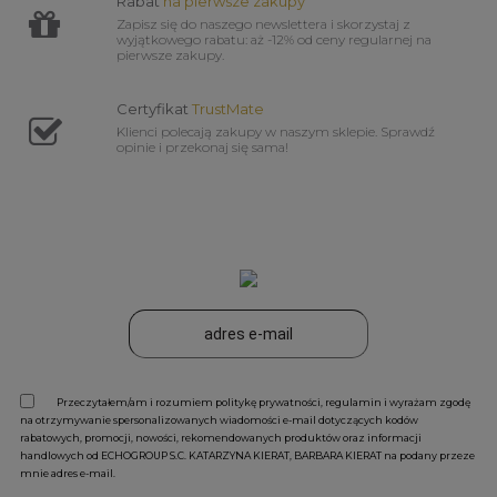
Rabat
na pierwsze zakupy
Zapisz się do naszego newslettera i skorzystaj z
wyjątkowego rabatu: aż -12% od ceny regularnej na
pierwsze zakupy.
Certyfikat
TrustMate
Klienci polecają zakupy w naszym sklepie. Sprawdź
opinie i przekonaj się sama!
Przeczytałem/am i rozumiem politykę prywatności, regulamin i wyrażam zgodę
na otrzymywanie spersonalizowanych wiadomości e-mail dotyczących kodów
rabatowych, promocji, nowości, rekomendowanych produktów oraz informacji
handlowych od ECHOGROUP S.C. KATARZYNA KIERAT, BARBARA KIERAT na podany przeze
mnie adres e-mail.