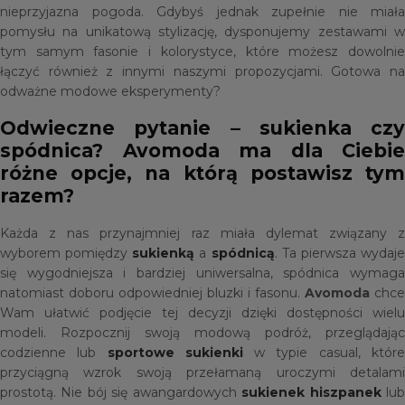
nieprzyjazna pogoda. Gdybyś jednak zupełnie nie miała
pomysłu na unikatową stylizację, dysponujemy zestawami w
tym samym fasonie i kolorystyce, które możesz dowolnie
łączyć również z innymi naszymi propozycjami. Gotowa na
odważne modowe eksperymenty?
Odwieczne pytanie – sukienka czy
spódnica? Avomoda ma dla Ciebie
różne opcje, na którą postawisz tym
razem?
Każda z nas przynajmniej raz miała dylemat związany z
wyborem pomiędzy
sukienką
a
spódnicą
. Ta pierwsza wydaj
się wygodniejsza i bardziej uniwersalna, spódnica wymaga
natomiast doboru odpowiedniej bluzki i fasonu.
Avomoda
chce
Wam ułatwić podjęcie tej decyzji dzięki dostępności wielu
modeli. Rozpocznij swoją modową podróż, przeglądając
codzienne lub
sportowe sukienki
w typie casual, któr
przyciągną wzrok swoją przełamaną uroczymi detalami
prostotą. Nie bój się awangardowych
sukienek hiszpanek
lu