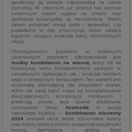
garderoby są zawsze odpowiedzią na nasze
potrzeby. W obecnym już pośród nas sezonie
wiosennym częste wyjścia na miasto oraz
spotkania towarzyskie są nieuniknione. Warto
zatem przejrzeć swoją szafę i sprawdzić, czy
posiadamy w niej propozycje, które zdadzą
egzamin celująco podczas wielu różnorodnych
okazji.
Obowiązkowym punktem w kobiecych
ubraniowych zasobach zdecydowanie jest
modny kombinezon na wiosnę
, który od lat
towarzyszy wielu trendsetterkom zarówno w
casualowych stylizacjach, jak i podczas wielkich
wyjść z określonym dresscodem. Ten wariant jest
doskonałą alternatywą dla wszystkich kobiet,
które nie lubią tracić czasu na kompletowanie
dwuczęściowych kompozycji modowych i
preferują proste, lecz równie efektowne
rozwiązania. Sklep
Avomoda
w swojej
najnowszej kolekcji —
kombinezon wiosenny
2026
zestawił obok siebie różnorodne fasony
oraz kolory, które pomimo swojej indywidualności
tworzą harmonijną i spójną bazę