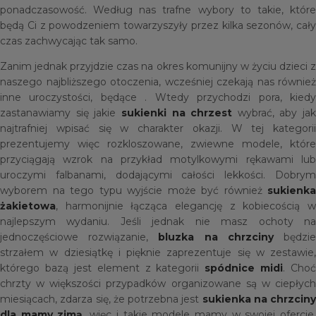
ponadczasowość. Według nas trafne wybory to takie, które
będą Ci z powodzeniem towarzyszyły przez kilka sezonów, cały
czas zachwycając tak samo.
Zanim jednak przyjdzie czas na okres komunijny w życiu dzieci z
naszego najbliższego otoczenia, wcześniej czekają nas również
inne uroczystości, będące . Wtedy przychodzi pora, kiedy
zastanawiamy się jakie
sukienki na chrzest
wybrać, aby jak
najtrafniej wpisać się w charakter okazji. W tej kategorii
prezentujemy więc rozkloszowane, zwiewne modele, które
przyciągają wzrok na przykład motylkowymi rękawami lub
uroczymi falbanami, dodającymi całości lekkości. Dobrym
wyborem na tego typu wyjście może być również
sukienka
żakietowa
, harmonijnie łącząca elegancję z kobiecością w
najlepszym wydaniu. Jeśli jednak nie masz ochoty na
jednoczęściowe rozwiązanie,
bluzka na chrzciny
będzi
strzałem w dziesiątkę i pięknie zaprezentuje się w zestawie,
którego bazą jest element z kategorii
spódnice midi
. Choć
chrzty w większości przypadków organizowane są w ciepłych
miesiącach, zdarza się, że potrzebna jest
sukienka na chrzciny
dla mamy zimą
, więc i takie modele mamy w swojej ofercie