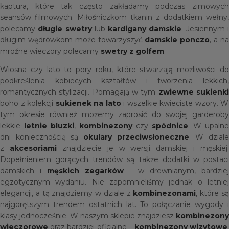
kaptura, które tak często zakładamy podczas zimowych
seansów filmowych. Miłośniczkom tkanin z dodatkiem wełny,
polecamy
długie swetry
lub
kardigany damskie
. Jesiennym 
długim wędrówkom może towarzyszyć
damskie ponczo
, a n
mroźne wieczory polecamy
swetry z golfem
.
Wiosna czy lato to pory roku, które stwarzają możliwości do
podkreślenia kobiecych kształtów i tworzenia lekkich,
romantycznych stylizacji. Pomagają w tym
zwiewne sukienk
boho z kolekcji
sukienek na lato
i wszelkie kwieciste wzory. W
tym okresie również możemy zaprosić do swojej garderoby
lekkie
letnie bluzki
,
kombinezony
czy
spódnice
. W upalne
dni koniecznością są
okulary przeciwsłoneczne
. W dzial
z
akcesoriami
znajdziecie je w wersji damskiej i męskiej.
Dopełnieniem gorących trendów są także dodatki w postaci
damskich i
męskich zegarków
– w drewnianym, bardzie
egzotycznym wydaniu. Nie zapomnieliśmy jednak o letniej
elegancji, a tą znajdziemy w dziale z
kombinezonami
, które s
najgorętszym trendem ostatnich lat. To połączanie wygody i
klasy jednocześnie. W naszym sklepie znajdziesz
kombinezony
wieczorowe
oraz bardziej oficjalne –
kombinezony wizytowe