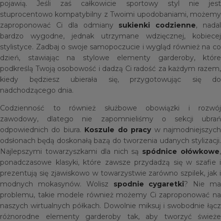
pojawią. Jeśli zaś całkowicie sportowy styl nie jest
stuprocentowo kompatybilny z Twoimi upodobaniami, możemy
zaproponować Ci dla odmiany
sukienki codzienne
, nada
bardzo wygodne, jednak utrzymane wdzięcznej, kobiecej
stylistyce. Zadbaj o swoje samopoczucie i wygląd również na co
dzień, stawiając na stylowe elementy garderoby, które
podkreślą Twoją osobowość i dadzą Ci radość za każdym razem,
kiedy będziesz ubierała się, przygotowując się do
nadchodzącego dnia.
Codzienność to również służbowe obowiązki i rozwój
zawodowy, dlatego nie zapomnieliśmy o sekcji ubrań
odpowiednich do biura.
Koszule do pracy
w najmodniejszyc
odsłonach będą doskonałą bazą do tworzenia udanych stylizacji.
Najlepszymi towarzyszkami dla nich są
spódnice ołówkowe
ponadczasowe klasyki, które zawsze przydadzą się w szafie i
prezentują się zjawiskowo w towarzystwie zarówno szpilek, jak i
modnych mokasynów. Wolisz
spodnie cygaretki
? Nie m
problemu, takie modele również możemy Ci zaproponować na
naszych wirtualnych półkach. Dowolnie miksuj i swobodnie łącz
różnorodne elementy garderoby tak, aby tworzyć świeże