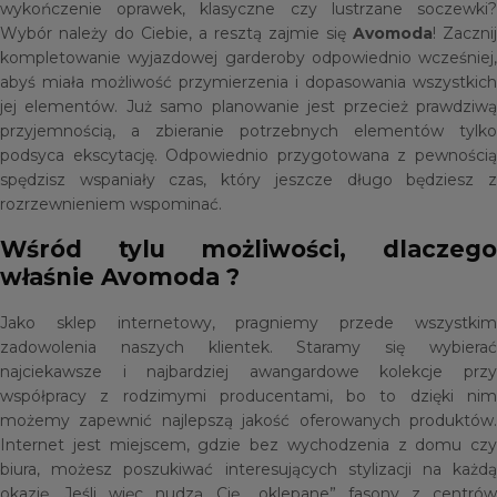
wykończenie oprawek, klasyczne czy lustrzane soczewki?
Wybór należy do Ciebie, a resztą zajmie się
Avomoda
! Zacznij
kompletowanie wyjazdowej garderoby odpowiednio wcześniej,
abyś miała możliwość przymierzenia i dopasowania wszystkich
jej elementów. Już samo planowanie jest przecież prawdziwą
przyjemnością, a zbieranie potrzebnych elementów tylko
podsyca ekscytację. Odpowiednio przygotowana z pewnością
spędzisz wspaniały czas, który jeszcze długo będziesz z
rozrzewnieniem wspominać.
Wśród tylu możliwości, dlaczego
właśnie Avomoda ?
Jako sklep internetowy, pragniemy przede wszystkim
zadowolenia naszych klientek. Staramy się wybierać
najciekawsze i najbardziej awangardowe kolekcje przy
współpracy z rodzimymi producentami, bo to dzięki nim
możemy zapewnić najlepszą jakość oferowanych produktów.
Internet jest miejscem, gdzie bez wychodzenia z domu czy
biura, możesz poszukiwać interesujących stylizacji na każdą
okazję. Jeśli więc nudzą Cię „oklepane” fasony z centrów