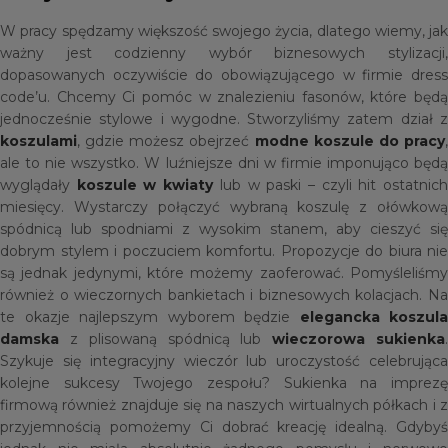
W pracy spędzamy większość swojego życia, dlatego wiemy, jak
ważny jest codzienny wybór biznesowych stylizacji,
dopasowanych oczywiście do obowiązującego w firmie dress
code’u. Chcemy Ci pomóc w znalezieniu fasonów, które będą
jednocześnie stylowe i wygodne. Stworzyliśmy zatem dział z
koszulami
, gdzie możesz obejrzeć
modne koszule do pracy
ale to nie wszystko. W luźniejsze dni w firmie imponująco będą
wyglądały
koszule w kwiaty
lub w paski – czyli hit ostatnic
miesięcy. Wystarczy połączyć wybraną koszulę z ołówkową
spódnicą lub spodniami z wysokim stanem, aby cieszyć się
dobrym stylem i poczuciem komfortu. Propozycje do biura nie
są jednak jedynymi, które możemy zaoferować. Pomyśleliśmy
również o wieczornych bankietach i biznesowych kolacjach. Na
te okazje najlepszym wyborem będzie
elegancka koszula
damska
z plisowaną spódnicą lub
wieczorowa sukienka
Szykuje się integracyjny wieczór lub uroczystość celebrująca
kolejne sukcesy Twojego zespołu? Sukienka na imprezę
firmową również znajduje się na naszych wirtualnych półkach i z
przyjemnością pomożemy Ci dobrać kreację idealną. Gdybyś