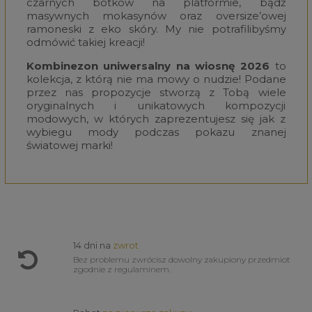
czarnych botków na platformie, bądź
masywnych mokasynów oraz oversize’owej
ramoneski z eko skóry. My nie potrafilibyśmy
odmówić takiej kreacji!
Kombinezon uniwersalny na wiosnę 2026
to
kolekcja, z którą nie ma mowy o nudzie! Podane
przez nas propozycje stworzą z Tobą wiele
oryginalnych i unikatowych kompozycji
modowych, w których zaprezentujesz się jak z
wybiegu mody podczas pokazu znanej
światowej marki!
14 dni na
zwrot
Bez problemu zwrócisz dowolny zakupiony przedmiot
zgodnie z regulaminem.