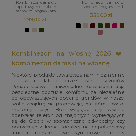
Kombinezon damski z
Kombinezon damski z
kopertowym dekoltem i
szerokimi nogawkami
szerokimi nogawkami
339,00 zł
299,00 zł
Kombinezon na wiosnę 2026 ❤️
kombinezon damski na wiosnę
Niektóre produkty towarzyszą nam niezmiennie
od wielu lat i przez wiele sezonów.
Ponadczasowe i uniwersalne rozwiązania dają
bezpieczne poczucie komfortu, że niezależnie
od obowiązujących obecnie trendów, w naszej
szafie znajdują się propozycje, na które zawsze
możemy liczyć. Bez względu czy właśnie
odebrałaś telefon od znajomych wybierających
się do Ciebie w spontaniczne odwiedziny, czy
potrzebujesz kreacji idealnej na popołudniowy
lunch na mieście — wielowymiarowe elementy