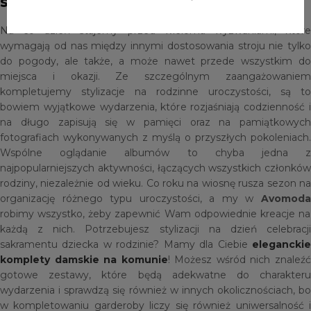
szykownej odsłonie
Na co dzień stajemy przed wieloma wyzwaniami, które
wymagają od nas między innymi dostosowania stroju nie tylko
do pogody, ale także, a może nawet przede wszystkim do
miejsca i okazji. Ze szczególnym zaangażowaniem
kompletujemy stylizacje na rodzinne uroczystości, są to
bowiem wyjątkowe wydarzenia, które rozjaśniają codzienność i
na długo zapisują się w pamięci oraz na pamiątkowych
fotografiach wykonywanych z myślą o przyszłych pokoleniach.
Wspólne oglądanie albumów to chyba jedna z
najpopularniejszych aktywności, łączących wszystkich członków
rodziny, niezależnie od wieku. Co roku na wiosnę rusza sezon na
organizację różnego typu uroczystości, a my w
Avomoda
robimy wszystko, żeby zapewnić Wam odpowiednie kreacje na
każdą z nich. Potrzebujesz stylizacji na dzień celebracji
sakramentu dziecka w rodzinie? Mamy dla Ciebie
eleganckie
komplety damskie na komunie
! Możesz wśród nich znaleź
gotowe zestawy, które będą adekwatne do charakteru
wydarzenia i sprawdzą się również w innych okolicznościach, bo
w kompletowaniu garderoby liczy się również uniwersalność i