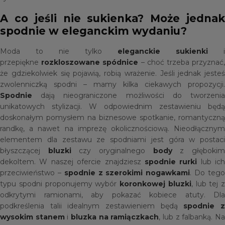
A co jeśli nie sukienka? Może jednak
spodnie w eleganckim wydaniu?
Moda to nie tylko
eleganckie sukienki
i
przepiękne
rozkloszowane spódnice
– choć trzeba przyznać
że gdziekolwiek się pojawią, robią wrażenie. Jeśli jednak jesteś
zwolenniczką spodni – mamy kilka ciekawych propozycji.
Spodnie
dają nieograniczone możliwości do tworzenia
unikatowych stylizacji. W odpowiednim zestawieniu będą
doskonałym pomysłem na biznesowe spotkanie, romantyczną
randkę, a nawet na imprezę okolicznościową. Nieodłącznym
elementem dla zestawu ze spodniami jest góra w postaci
błyszczącej
bluzki
czy oryginalnego
body
z głęboki
dekoltem. W naszej ofercie znajdziesz
spodnie rurki
lub ich
przeciwieństwo –
spodnie z szerokimi nogawkami
. Do teg
typu spodni proponujemy wybór
koronkowej bluzki
, lub tej z
odkrytymi ramionami, aby pokazać kobiece atuty. Dla
podkreślenia talii idealnym zestawieniem będą
spodnie 
wysokim stanem
i
bluzka na ramiączkach
, lub z falbanką. N