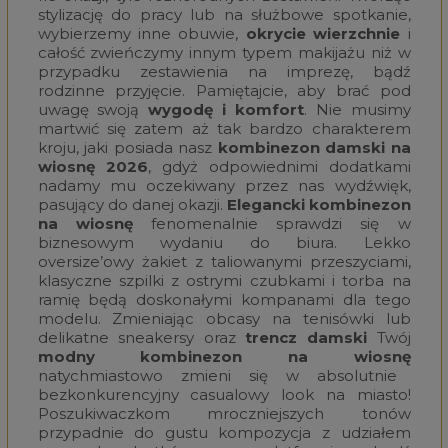
stylizację do pracy lub na służbowe spotkanie,
wybierzemy inne obuwie,
okrycie wierzchnie
i
całość zwieńczymy innym typem makijażu niż w
przypadku zestawienia na imprezę, bądź
rodzinne przyjęcie. Pamiętajcie, aby brać pod
uwagę swoją
wygodę i komfort
. Nie musimy
martwić się zatem aż tak bardzo charakterem
kroju, jaki posiada nasz
kombinezon damski na
wiosnę 2026
, gdyż odpowiednimi dodatkami
nadamy mu oczekiwany przez nas wydźwięk,
pasujący do danej okazji.
Elegancki kombinezon
na wiosnę
fenomenalnie sprawdzi się w
biznesowym wydaniu do biura. Lekko
oversize’owy żakiet z taliowanymi przeszyciami,
klasyczne szpilki z ostrymi czubkami i torba na
ramię będą doskonałymi kompanami dla tego
modelu. Zmieniając obcasy na tenisówki lub
delikatne sneakersy oraz
trencz damski
Twój
modny kombinezon na wiosnę
natychmiastowo zmieni się w absolutnie
bezkonkurencyjny casualowy look na miasto!
Poszukiwaczkom mroczniejszych tonów
przypadnie do gustu kompozycja z udziałem