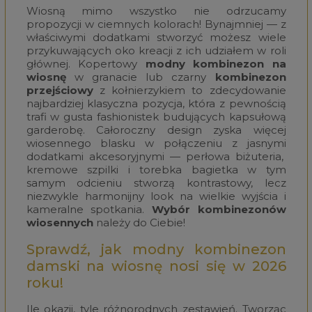
Wiosną mimo wszystko nie odrzucamy
propozycji w ciemnych kolorach! Bynajmniej — z
właściwymi dodatkami stworzyć możesz wiele
przykuwających oko kreacji z ich udziałem w roli
głównej. Kopertowy
modny kombinezon na
wiosnę
w granacie lub czarny
kombinezon
przejściowy
z kołnierzykiem to zdecydowanie
najbardziej klasyczna pozycja, która z pewnością
trafi w gusta fashionistek budujących kapsułową
garderobę. Całoroczny design zyska więcej
wiosennego blasku w połączeniu z jasnymi
dodatkami akcesoryjnymi — perłowa biżuteria,
kremowe szpilki i torebka bagietka w tym
samym odcieniu stworzą kontrastowy, lecz
niezwykle harmonijny look na wielkie wyjścia i
kameralne spotkania.
Wybór kombinezonów
wiosennych
należy do Ciebie!
Sprawdź, jak modny kombinezon
damski na wiosnę nosi się w 2026
roku!
Ile okazji, tyle różnorodnych zestawień. Tworząc