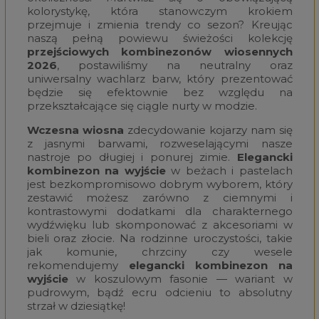
kolorystykę, która stanowczym krokiem
przejmuje i zmienia trendy co sezon? Kreując
naszą pełną powiewu świeżości kolekcję
przejściowych kombinezonów wiosennych
2026
, postawiliśmy na neutralny oraz
uniwersalny wachlarz barw, który prezentować
będzie się efektownie bez względu na
przekształcające się ciągle nurty w modzie.
Wczesna wiosna
zdecydowanie kojarzy nam się
z jasnymi barwami, rozweselającymi nasze
nastroje po długiej i ponurej zimie.
Elegancki
kombinezon na wyjście
w beżach i pastelach
jest bezkompromisowo dobrym wyborem, który
zestawić możesz zarówno z ciemnymi i
kontrastowymi dodatkami dla charakternego
wydźwięku lub skomponować z akcesoriami w
bieli oraz złocie. Na rodzinne uroczystości, takie
jak komunie, chrzciny czy wesele
rekomendujemy
elegancki kombinezon na
wyjście
w koszulowym fasonie — wariant w
pudrowym, bądź ecru odcieniu to absolutny
strzał w dziesiątkę!