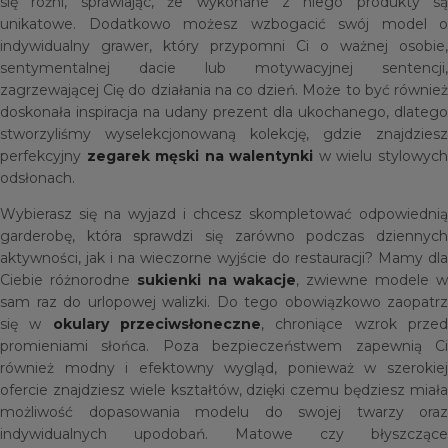
się różni, sprawiając, że wykonane z niego produkty są
unikatowe. Dodatkowo możesz wzbogacić swój model o
indywidualny grawer, który przypomni Ci o ważnej osobie,
sentymentalnej dacie lub motywacyjnej sentencji,
zagrzewającej Cię do działania na co dzień. Może to być również
doskonała inspiracja na udany prezent dla ukochanego, dlatego
stworzyliśmy wyselekcjonowaną kolekcję, gdzie znajdziesz
perfekcyjny
zegarek męski na walentynki
w wielu stylowyc
odsłonach.
Wybierasz się na wyjazd i chcesz skompletować odpowiednią
garderobę, która sprawdzi się zarówno podczas dziennych
aktywności, jak i na wieczorne wyjście do restauracji? Mamy dla
Ciebie różnorodne
sukienki na wakacje
, zwiewne modele 
sam raz do urlopowej walizki. Do tego obowiązkowo zaopatrz
się w
okulary przeciwsłoneczne
, chroniące wzrok prze
promieniami słońca. Poza bezpieczeństwem zapewnią Ci
również modny i efektowny wygląd, ponieważ w szerokiej
ofercie znajdziesz wiele kształtów, dzięki czemu będziesz miała
możliwość dopasowania modelu do swojej twarzy oraz
indywidualnych upodobań. Matowe czy błyszczące