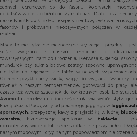
naszą osobowość. W dzisiejszych czasach nie ma praktycznie
żadnych ograniczeń co do fasonu, kolorystyki, modnych
dodatków w postaci biżuterii czy materiału. Dlatego zachęcamy
nasze Klientki do śmiałych eksperymentów, testowania nowych
fasonów i próbowania nieoczywistych połączeń w każdej
materii.
Moda to nie tylko nic nieznaczące stylizacje i projekty – jest
ściśle związana z naszymi emocjami i odczuciami
towarzyszącymi nam od urodzenia. Pierwsza sukienka, szkolny
mundurek czy suknia balowa zostały zapewne upamiętnione
nie tylko na zdjęciach, ale także w naszych wspomnieniach.
Obecnie przykładamy wielką wagę do wyglądu, świadczy on
również o naszym temperamencie, gotowości do pracy, ale
często też wyraża szacunek do konkretnych osób lub sytuacji.
Avomoda
umożliwia i jednocześnie ułatwia wybór stylizacji na
każdą okazję. Począwszy od porannego joggingu w
legginsach
sportowych
, przepysznej kawy z przyjaciółką w luźnej
bluzce
oversize
, biznesowego spotkania w
żakiecie
– p
romantyczny wieczór lub luźne spotkanie z przyjaciółmi. Dzięki
naszym modowym i oryginalnym podpowiedziom nie trzeba się