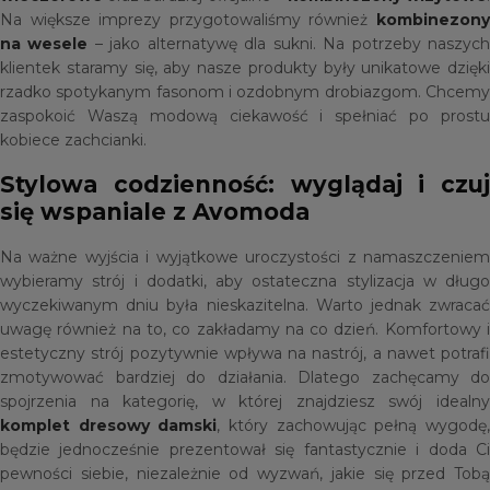
Na większe imprezy przygotowaliśmy również
kombinezony
na wesele
– jako alternatywę dla sukni. Na potrzeby naszyc
klientek staramy się, aby nasze produkty były unikatowe dzięki
rzadko spotykanym fasonom i ozdobnym drobiazgom. Chcemy
zaspokoić Waszą modową ciekawość i spełniać po prostu
kobiece zachcianki.
Stylowa codzienność: wyglądaj i czuj
się wspaniale z Avomoda
Na ważne wyjścia i wyjątkowe uroczystości z namaszczeniem
wybieramy strój i dodatki, aby ostateczna stylizacja w długo
wyczekiwanym dniu była nieskazitelna. Warto jednak zwracać
uwagę również na to, co zakładamy na co dzień. Komfortowy i
estetyczny strój pozytywnie wpływa na nastrój, a nawet potrafi
zmotywować bardziej do działania. Dlatego zachęcamy do
spojrzenia na kategorię, w której znajdziesz swój idealny
komplet dresowy damski
, który zachowując pełną wygodę
będzie jednocześnie prezentował się fantastycznie i doda Ci
pewności siebie, niezależnie od wyzwań, jakie się przed Tobą