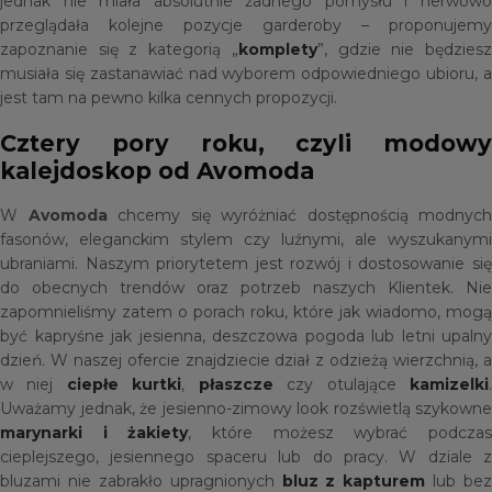
jednak nie miała absolutnie żadnego pomysłu i nerwowo
przeglądała kolejne pozycje garderoby – proponujemy
zapoznanie się z kategorią „
komplety
”, gdzie nie będzies
musiała się zastanawiać nad wyborem odpowiedniego ubioru, a
jest tam na pewno kilka cennych propozycji.
Cztery pory roku, czyli modowy
kalejdoskop od Avomoda
W
Avomoda
chcemy się wyróżniać dostępnością modnych
fasonów, eleganckim stylem czy luźnymi, ale wyszukanymi
ubraniami. Naszym priorytetem jest rozwój i dostosowanie się
do obecnych trendów oraz potrzeb naszych Klientek. Nie
zapomnieliśmy zatem o porach roku, które jak wiadomo, mogą
być kapryśne jak jesienna, deszczowa pogoda lub letni upalny
dzień. W naszej ofercie znajdziecie dział z odzieżą wierzchnią, a
w niej
ciepłe kurtki
,
płaszcze
czy otulające
kamizelki
Uważamy jednak, że jesienno-zimowy look rozświetlą szykowne
marynarki i żakiety
, które możesz wybrać podcza
cieplejszego, jesiennego spaceru lub do pracy. W dziale z
bluzami nie zabrakło upragnionych
bluz z kapturem
lub bez