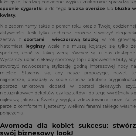
luźniejsze, bardziej codzienne wyjścia znakomicie sprawdzą się
spodnie cygaretki
, a do tego
bluzka oversize
lub
bluzka 
kwiaty
.
Nie zapominamy także o porach roku oraz o Twojej codziennej
aktywności. Jeśli tylko zechcesz, możesz stworzyć elegancki
zestaw z
szortami
i
wieczorową bluzką
w roli głównej.
Natomiast
legginsy
wcale nie muszą kojarzyć się tylko ze
sportem, choć w takiej wersji również są u nas dostępne.
Wystarczy ubrać ciekawy sportowy top i odpowiednie buty, aby
stworzyć nowoczesną stylizację godną imprezowej nocy na
mieście. Staramy się, aby nasze propozycje, nawet te
najprostsze, posiadały w sobie chociaż odrobinę oryginalności
poprzez unikatowe dodatki w postaci ciekawych szyć,
nietuzinkowych dekoltów czy kształtów i do tego wyróżniały się
najlepszą jakością. Świetny wygląd zdecydowanie może iść w
parze z komfortem i jesteśmy wielkimi fanami takiego właśnie
połączenia.
Avomoda dla kobiet sukcesu: stwórz
swój biznesowy look!