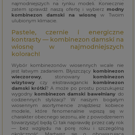
najmodniejszych na rynku modeli. Koniecznie
zatem sprawdź naszą ofertę i wybierz
modny
kombinezon damski na wiosnę
w Twoim
ulubionym klimacie.
Pastele, czernie i energiczne
kontrasty — kombinezon damski na
wiosnę w najmodniejszych
kolorach!
Wybór kombinezonów wiosennych wcale nie
jest łatwym zadaniem. Błyszczący
kombinezon
wieczorowy
, stonowany
kombinezon
wizytowy
czy ekstrawagancki
kombinezon
damski krótki
? A może po prostu poszukujesz
wygodny
kombinezon damski bawełniany
do
codziennych stylizacji? W naszym bogatym
wiosennym asortymencie znajdziesz kobiece
modele, które fenomenalnie wpiszą się w
charakter obecnego sezonu, ale z powodzeniem
towarzyszyć będą Ci tak naprawdę przez cały rok
— bez względu na porę roku i szczególną
okoliczność. Martwisz się o obowiązującą