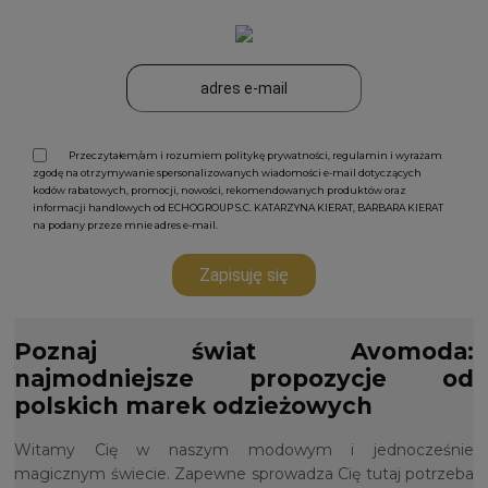
Przeczytałem/am i rozumiem politykę prywatności, regulamin i wyrażam
zgodę na otrzymywanie spersonalizowanych wiadomości e-mail dotyczących
kodów rabatowych, promocji, nowości, rekomendowanych produktów oraz
informacji handlowych od ECHOGROUP S.C. KATARZYNA KIERAT, BARBARA KIERAT
na podany przeze mnie adres e-mail.
Zapisuję się
Poznaj świat Avomoda:
najmodniejsze propozycje od
polskich marek odzieżowych
Witamy Cię w naszym modowym i jednocześnie
magicznym świecie. Zapewne sprowadza Cię tutaj potrzeba