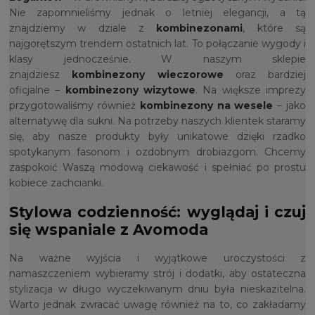
Nie zapomnieliśmy jednak o letniej elegancji, a tą
znajdziemy w dziale z
kombinezonami
, które są
najgorętszym trendem ostatnich lat. To połączanie wygody i
klasy jednocześnie. W naszym sklepie
znajdziesz
kombinezony wieczorowe
oraz bardziej
oficjalne –
kombinezony wizytowe
. Na większe imprezy
przygotowaliśmy również
kombinezony na wesele
– jako
alternatywę dla sukni. Na potrzeby naszych klientek staramy
się, aby nasze produkty były unikatowe dzięki rzadko
spotykanym fasonom i ozdobnym drobiazgom. Chcemy
zaspokoić Waszą modową ciekawość i spełniać po prostu
kobiece zachcianki.
Stylowa codzienność: wyglądaj i czuj
się wspaniale z Avomoda
Na ważne wyjścia i wyjątkowe uroczystości z
namaszczeniem wybieramy strój i dodatki, aby ostateczna
stylizacja w długo wyczekiwanym dniu była nieskazitelna.
Warto jednak zwracać uwagę również na to, co zakładamy