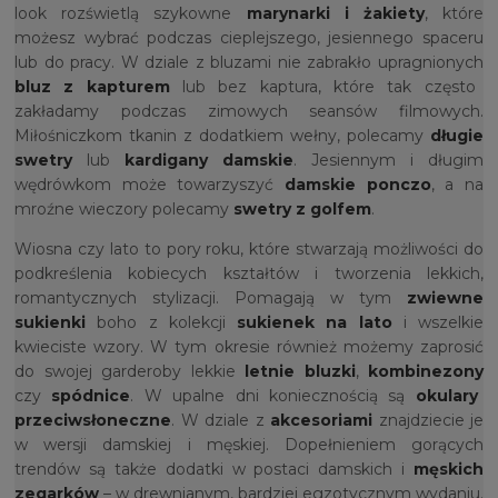
look rozświetlą szykowne
marynarki i żakiety
, które
możesz wybrać podczas cieplejszego, jesiennego spaceru
lub do pracy. W dziale z bluzami nie zabrakło upragnionych
bluz z kapturem
lub bez kaptura, które tak często
zakładamy podczas zimowych seansów filmowych.
Miłośniczkom tkanin z dodatkiem wełny, polecamy
długie
swetry
lub
kardigany damskie
. Jesiennym i długim
wędrówkom może towarzyszyć
damskie ponczo
, a na
mroźne wieczory polecamy
swetry z golfem
.
Wiosna czy lato to pory roku, które stwarzają możliwości do
podkreślenia kobiecych kształtów i tworzenia lekkich,
romantycznych stylizacji. Pomagają w tym
zwiewne
sukienki
boho z kolekcji
sukienek na lato
i wszelkie
kwieciste wzory. W tym okresie również możemy zaprosić
do swojej garderoby lekkie
letnie bluzki
,
kombinezony
czy
spódnice
. W upalne dni koniecznością są
okulary
przeciwsłoneczne
. W dziale z
akcesoriami
znajdziecie je
w wersji damskiej i męskiej. Dopełnieniem gorących
trendów są także dodatki w postaci damskich i
męskich
zegarków
– w drewnianym, bardziej egzotycznym wydaniu.