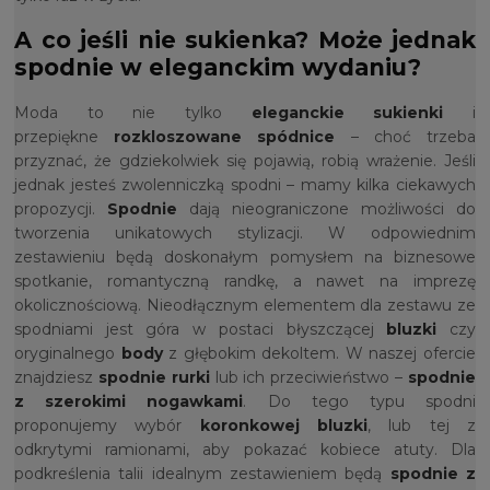
A co jeśli nie sukienka? Może jednak
spodnie w eleganckim wydaniu?
Moda to nie tylko
eleganckie sukienki
i
przepiękne
rozkloszowane spódnice
– choć trzeba
przyznać, że gdziekolwiek się pojawią, robią wrażenie. Jeśli
jednak jesteś zwolenniczką spodni – mamy kilka ciekawych
propozycji.
Spodnie
dają nieograniczone możliwości do
tworzenia unikatowych stylizacji. W odpowiednim
zestawieniu będą doskonałym pomysłem na biznesowe
spotkanie, romantyczną randkę, a nawet na imprezę
okolicznościową. Nieodłącznym elementem dla zestawu ze
spodniami jest góra w postaci błyszczącej
bluzki
czy
oryginalnego
body
z głębokim dekoltem. W naszej ofercie
znajdziesz
spodnie rurki
lub ich przeciwieństwo –
spodnie
z szerokimi nogawkami
. Do tego typu spodni
proponujemy wybór
koronkowej bluzki
, lub tej z
odkrytymi ramionami, aby pokazać kobiece atuty. Dla
podkreślenia talii idealnym zestawieniem będą
spodnie z