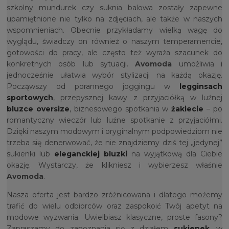
szkolny mundurek czy suknia balowa zostały zapewne
upamiętnione nie tylko na zdjęciach, ale także w naszych
wspomnieniach. Obecnie przykładamy wielką wagę do
wyglądu, świadczy on również o naszym temperamencie,
gotowości do pracy, ale często też wyraża szacunek do
konkretnych osób lub sytuacji.
Avomoda
umożliwia i
jednocześnie ułatwia wybór stylizacji na każdą okazję.
Począwszy od porannego joggingu w
legginsach
sportowych
, przepysznej kawy z przyjaciółką w luźnej
bluzce oversize
, biznesowego spotkania w
żakiecie
– po
romantyczny wieczór lub luźne spotkanie z przyjaciółmi.
Dzięki naszym modowym i oryginalnym podpowiedziom nie
trzeba się denerwować, że nie znajdziemy dziś tej „jedynej”
sukienki lub
eleganckiej bluzki
na wyjątkową dla Ciebie
okazję. Wystarczy, że klikniesz i wybierzesz właśnie
Avomoda
.
Nasza oferta jest bardzo zróżnicowana i dlatego możemy
trafić do wielu odbiorców oraz zaspokoić Twój apetyt na
modowe wyzwania. Uwielbiasz klasyczne, proste fasony?
Zapraszamy do zapoznania się z działem
sukienek
, w