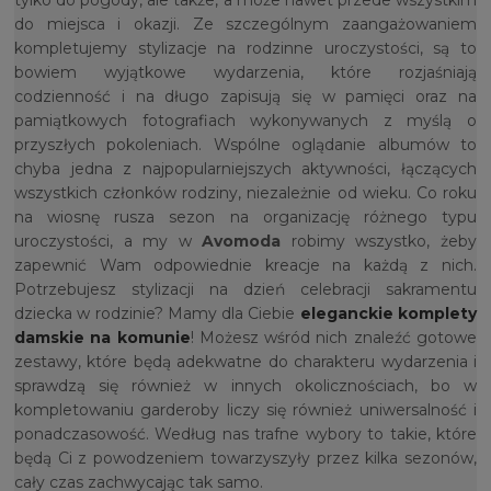
do miejsca i okazji. Ze szczególnym zaangażowaniem
kompletujemy stylizacje na rodzinne uroczystości, są to
bowiem wyjątkowe wydarzenia, które rozjaśniają
codzienność i na długo zapisują się w pamięci oraz na
pamiątkowych fotografiach wykonywanych z myślą o
przyszłych pokoleniach. Wspólne oglądanie albumów to
chyba jedna z najpopularniejszych aktywności, łączących
wszystkich członków rodziny, niezależnie od wieku. Co roku
na wiosnę rusza sezon na organizację różnego typu
uroczystości, a my w
Avomoda
robimy wszystko, żeby
zapewnić Wam odpowiednie kreacje na każdą z nich.
Potrzebujesz stylizacji na dzień celebracji sakramentu
dziecka w rodzinie? Mamy dla Ciebie
eleganckie komplety
damskie na komunie
! Możesz wśród nich znaleźć gotowe
zestawy, które będą adekwatne do charakteru wydarzenia i
sprawdzą się również w innych okolicznościach, bo w
kompletowaniu garderoby liczy się również uniwersalność i
ponadczasowość. Według nas trafne wybory to takie, które
będą Ci z powodzeniem towarzyszyły przez kilka sezonów,
cały czas zachwycając tak samo.