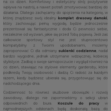
na co dzień. Komfortowy i estetyczny strój pozytywnie
wpływa na nastrój, a nawet potrafi zmotywować bardziej do
działania. Dlatego zachęcamy do spojrzenia na kategorię, w
której znajdziesz swój idealny
komplet dresowy damski
,
który zachowując pełną wygodę, będzie jednocześnie
prezentował się fantastycznie i doda Ci pewności siebie,
niezależnie od wyzwań, jakie się przed Tobą pojawią. Jeśli zaś
całkowicie sportowy styl nie jest stuprocentowo
kompatybilny z Twoimi upodobaniami, możemy
zaproponować Ci dla odmiany
sukienki codzienne
, nadal
bardzo wygodne, jednak utrzymane wdzięcznej, kobiecej
stylistyce. Zadbaj o swoje samopoczucie i wygląd również na
co dzień, stawiając na stylowe elementy garderoby, które
podkreślą Twoją osobowość i dadzą Ci radość za każdym
razem, kiedy będziesz ubierała się, przygotowując się do
nadchodzącego dnia.
Codzienność to również służbowe obowiązki i rozwój
zawodowy, dlatego nie zapomnieliśmy o sekcji ubrań
odpowiednich do biura.
Koszule do pracy
w
najmodniejszych odsłonach będą doskonałą bazą do