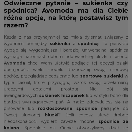
Odwieczne pytanie – sukienka czy
spódnica? Avomoda ma dla Ciebie
różne opcje, na którą postawisz tym
razem?
Każda z nas przynajmniej raz miała dylemat związany z
wyborem pomiędzy
sukienką
a
spódnicą
. Ta pierwsza
wydaje się wygodniejsza i bardziej uniwersalna, spódnica
wymaga natomiast doboru odpowiedniej bluzki i fasonu.
Avomoda
chce Wam ułatwić podjęcie tej decyzji dzięki
dostępności wielu modeli. Rozpocznij swoją modową
podróż, przeglądając codzienne lub
sportowe sukienki
w
typie casual, które przyciągną wzrok swoją przełamaną
uroczymi detalami prostotą. Nie bój się
awangardowych
sukienek hiszpanek
lub w stylu boho dla
bardziej wymagających pań. A może zdecydujesz się na
plisowane lub
rozkloszowane spódnice
pasujące do
Twojej ulubionej
bluzki
? Jeśli chcesz ukryć drobne
niedoskonałości, wybierz zawsze modne
spódnice za
kolano
. Specjalnie dla Ciebie otworzyliśmy dział ze