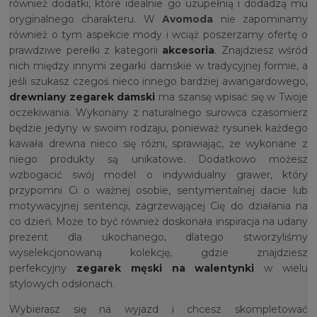
również dodatki, które idealnie go uzupełnią i dodadzą mu
oryginalnego charakteru. W
Avomoda
nie zapominamy
również o tym aspekcie mody i wciąż poszerzamy ofertę o
prawdziwe perełki z kategorii
akcesoria
. Znajdziesz wśród
nich między innymi zegarki damskie w tradycyjnej formie, a
jeśli szukasz czegoś nieco innego bardziej awangardowego,
drewniany zegarek damski
ma szansę wpisać się w Twoje
oczekiwania. Wykonany z naturalnego surowca czasomierz
będzie jedyny w swoim rodzaju, ponieważ rysunek każdego
kawała drewna nieco się różni, sprawiając, że wykonane z
niego produkty są unikatowe. Dodatkowo możesz
wzbogacić swój model o indywidualny grawer, który
przypomni Ci o ważnej osobie, sentymentalnej dacie lub
motywacyjnej sentencji, zagrzewającej Cię do działania na
co dzień. Może to być również doskonała inspiracja na udany
prezent dla ukochanego, dlatego stworzyliśmy
wyselekcjonowaną kolekcję, gdzie znajdziesz
perfekcyjny
zegarek męski na walentynki
w wielu
stylowych odsłonach.
Wybierasz się na wyjazd i chcesz skompletować