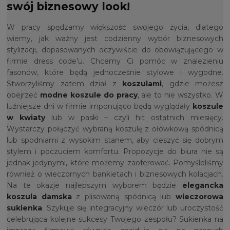
swój biznesowy look!
W pracy spędzamy większość swojego życia, dlatego
wiemy, jak ważny jest codzienny wybór biznesowych
stylizacji, dopasowanych oczywiście do obowiązującego w
firmie dress code’u. Chcemy Ci pomóc w znalezieniu
fasonów, które będą jednocześnie stylowe i wygodne.
Stworzyliśmy zatem dział z
koszulami
, gdzie możesz
obejrzeć
modne koszule do pracy
, ale to nie wszystko. W
luźniejsze dni w firmie imponująco będą wyglądały
koszule
w kwiaty
lub w paski – czyli hit ostatnich miesięcy.
Wystarczy połączyć wybraną koszulę z ołówkową spódnicą
lub spodniami z wysokim stanem, aby cieszyć się dobrym
stylem i poczuciem komfortu. Propozycje do biura nie są
jednak jedynymi, które możemy zaoferować. Pomyśleliśmy
również o wieczornych bankietach i biznesowych kolacjach.
Na te okazje najlepszym wyborem będzie
elegancka
koszula damska
z plisowaną spódnicą lub
wieczorowa
sukienka
. Szykuje się integracyjny wieczór lub uroczystość
celebrująca kolejne sukcesy Twojego zespołu? Sukienka na