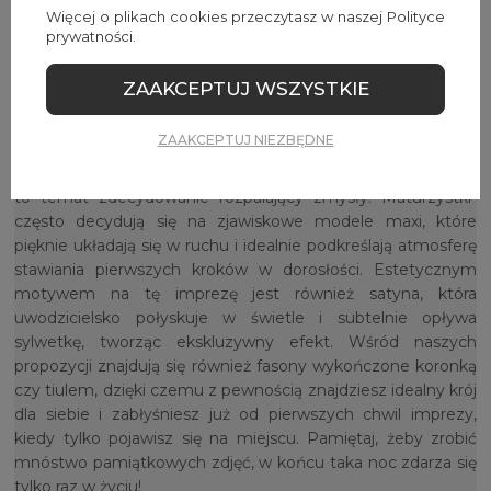
cekinowe modele kuszą zjawiskowym blaskiem i z
Więcej o plikach cookies przeczytasz w naszej Polityce
pewnością uświetnią tę jedną z najbardziej magicznych nocy
prywatności.
w roku, pełną tańca, szampana i zabawy do rana.
ZAAKCEPTUJ WSZYSTKIE
Intuicyjne skojarzenie z pierwszym i najważniejszym balem
w życiu? Oczywiście sto dni do matury, polonez i
ZAAKCEPTUJ NIEZBĘDNE
niesamowicie wysoki poziom ekscytacji podczas
przygotowań. Wiadomo więc, że
sukienki na studniówkę
to temat zdecydowanie rozpalający zmysły. Maturzystki
często decydują się na zjawiskowe modele maxi, które
pięknie układają się w ruchu i idealnie podkreślają atmosferę
stawiania pierwszych kroków w dorosłości. Estetycznym
motywem na tę imprezę jest również satyna, która
uwodzicielsko połyskuje w świetle i subtelnie opływa
sylwetkę, tworząc ekskluzywny efekt. Wśród naszych
propozycji znajdują się również fasony wykończone koronką
czy tiulem, dzięki czemu z pewnością znajdziesz idealny krój
dla siebie i zabłyśniesz już od pierwszych chwil imprezy,
kiedy tylko pojawisz się na miejscu. Pamiętaj, żeby zrobić
mnóstwo pamiątkowych zdjęć, w końcu taka noc zdarza się
tylko raz w życiu!