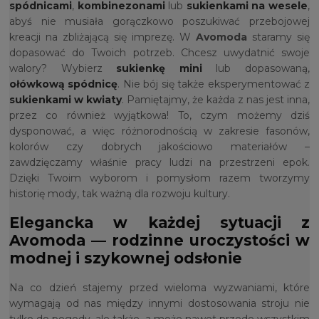
spódnicami
,
kombinezonami
lub
sukienkami na wesele
,
abyś nie musiała gorączkowo poszukiwać przebojowej
kreacji na zbliżającą się imprezę. W
Avomoda
staramy się
dopasować do Twoich potrzeb. Chcesz uwydatnić swoje
walory? Wybierz
sukienkę mini
lub dopasowaną,
ołówkową spódnicę
. Nie bój się także eksperymentować z
sukienkami w kwiaty
. Pamiętajmy, że każda z nas jest inna,
przez co również wyjątkowa! To, czym możemy dziś
dysponować, a więc różnorodnością w zakresie fasonów,
kolorów czy dobrych jakościowo materiałów –
zawdzięczamy właśnie pracy ludzi na przestrzeni epok.
Dzięki Twoim wyborom i pomysłom razem tworzymy
historię mody, tak ważną dla rozwoju kultury.
Elegancka w każdej sytuacji z
Avomoda — rodzinne uroczystości w
modnej i szykownej odsłonie
Na co dzień stajemy przed wieloma wyzwaniami, które
wymagają od nas między innymi dostosowania stroju nie
tylko do pogody, ale także, a może nawet przede wszystkim