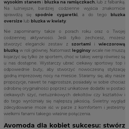
wysokim stanem
i
bluzka na ramiączkach
, lub z falbanką.
Na luźniejsze, bardziej codzienne wyjścia znakomicie
sprawdzą się
spodnie cygaretki
, a do tego
bluzka
oversize
lub
bluzka w kwiaty
.
Nie zapominamy także o porach roku oraz o Twojej
codziennej aktywności. Jeśli tylko zechcesz, możesz
stworzyć elegancki zestaw z
szortami
i
wieczorową
bluzką
w roli głównej. Natomiast
legginsy
wcale nie muszą
kojarzyć się tylko ze sportem, choć w takiej wersji również są
u nas dostępne. Wystarczy ubrać ciekawy sportowy top i
odpowiednie buty, aby stworzyć nowoczesną stylizację
godną imprezowej nocy na mieście. Staramy się, aby nasze
propozycje, nawet te najprostsze, posiadały w sobie chociaż
odrobinę oryginalności poprzez unikatowe dodatki w postaci
ciekawych szyć, nietuzinkowych dekoltów czy kształtów i
do tego wyróżniały się najlepszą jakością. Świetny wygląd
zdecydowanie może iść w parze z komfortem i jesteśmy
wielkimi fanami takiego właśnie połączenia.
Avomoda dla kobiet sukcesu: stwórz