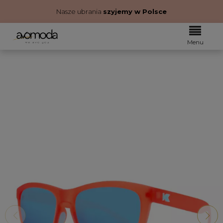
Nasze ubrania
szyjemy w Polsce