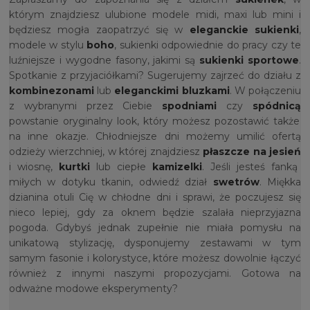
którym znajdziesz ulubione modele midi, maxi lub mini i
będziesz mogła zaopatrzyć się w
eleganckie sukienki
,
modele w stylu
boho
, sukienki odpowiednie do pracy czy te
luźniejsze i wygodne fasony, jakimi są
sukienki sportowe
.
Spotkanie z przyjaciółkami? Sugerujemy zajrzeć do działu z
kombinezonami
lub
eleganckimi bluzkami
. W połączeniu
z wybranymi przez Ciebie
spodniami
czy
spódnicą
powstanie oryginalny look, który możesz pozostawić także
na inne okazje. Chłodniejsze dni możemy umilić ofertą
odzieży wierzchniej, w której znajdziesz
płaszcze na jesień
i wiosnę,
kurtki
lub ciepłe
kamizelki
. Jeśli jesteś fanką
miłych w dotyku tkanin, odwiedź dział
swetrów
. Miękka
dzianina otuli Cię w chłodne dni i sprawi, że poczujesz się
nieco lepiej, gdy za oknem będzie szalała nieprzyjazna
pogoda. Gdybyś jednak zupełnie nie miała pomysłu na
unikatową stylizację, dysponujemy zestawami w tym
samym fasonie i kolorystyce, które możesz dowolnie łączyć
również z innymi naszymi propozycjami. Gotowa na
odważne modowe eksperymenty?