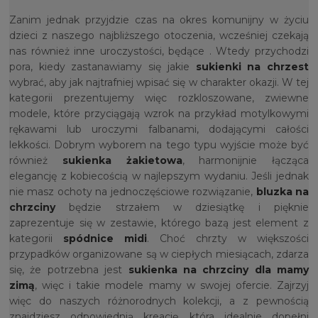
Zanim jednak przyjdzie czas na okres komunijny w życiu
dzieci z naszego najbliższego otoczenia, wcześniej czekają
nas również inne uroczystości, będące . Wtedy przychodzi
pora, kiedy zastanawiamy się jakie
sukienki na chrzest
wybrać, aby jak najtrafniej wpisać się w charakter okazji. W tej
kategorii prezentujemy więc rozkloszowane, zwiewne
modele, które przyciągają wzrok na przykład motylkowymi
rękawami lub uroczymi falbanami, dodającymi całości
lekkości. Dobrym wyborem na tego typu wyjście może być
również
sukienka żakietowa
, harmonijnie łącząca
elegancję z kobiecością w najlepszym wydaniu. Jeśli jednak
nie masz ochoty na jednoczęściowe rozwiązanie,
bluzka na
chrzciny
będzie strzałem w dziesiątkę i pięknie
zaprezentuje się w zestawie, którego bazą jest element z
kategorii
spódnice midi
. Choć chrzty w większości
przypadków organizowane są w ciepłych miesiącach, zdarza
się, że potrzebna jest
sukienka na chrzciny dla mamy
zimą
, więc i takie modele mamy w swojej ofercie. Zajrzyj
więc do naszych różnorodnych kolekcji, a z pewnością
znajdziesz odpowiednią kreację, która idealnie dopełni