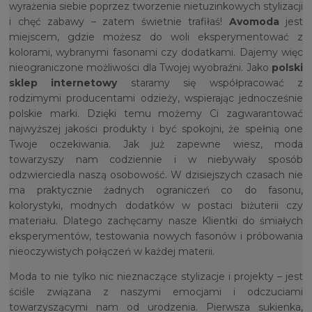
wyrażenia siebie poprzez tworzenie nietuzinkowych stylizacji
i chęć zabawy – zatem świetnie trafiłaś!
Avomoda
jest
miejscem, gdzie możesz do woli eksperymentować z
kolorami, wybranymi fasonami czy dodatkami. Dajemy więc
nieograniczone możliwości dla Twojej wyobraźni. Jako
polski
sklep internetowy
staramy się współpracować z
rodzimymi producentami odzieży, wspierając jednocześnie
polskie marki. Dzięki temu możemy Ci zagwarantować
najwyższej jakości produkty i być spokojni, że spełnią one
Twoje oczekiwania. Jak już zapewne wiesz, moda
towarzyszy nam codziennie i w niebywały sposób
odzwierciedla naszą osobowość. W dzisiejszych czasach nie
ma praktycznie żadnych ograniczeń co do fasonu,
kolorystyki, modnych dodatków w postaci biżuterii czy
materiału. Dlatego zachęcamy nasze Klientki do śmiałych
eksperymentów, testowania nowych fasonów i próbowania
nieoczywistych połączeń w każdej materii.
Moda to nie tylko nic nieznaczące stylizacje i projekty – jest
ściśle związana z naszymi emocjami i odczuciami
towarzyszącymi nam od urodzenia. Pierwsza sukienka,