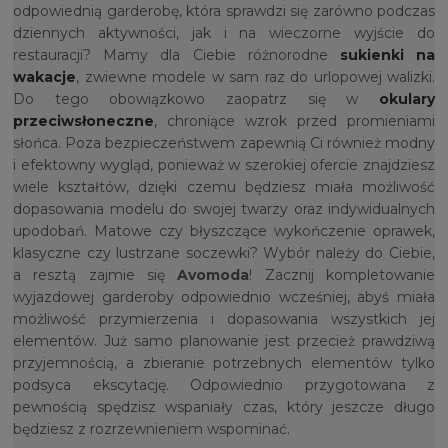
odpowiednią garderobę, która sprawdzi się zarówno podczas
dziennych aktywności, jak i na wieczorne wyjście do
restauracji? Mamy dla Ciebie różnorodne
sukienki na
wakacje
, zwiewne modele w sam raz do urlopowej walizki.
Do tego obowiązkowo zaopatrz się w
okulary
przeciwsłoneczne
, chroniące wzrok przed promieniami
słońca. Poza bezpieczeństwem zapewnią Ci również modny
i efektowny wygląd, ponieważ w szerokiej ofercie znajdziesz
wiele kształtów, dzięki czemu będziesz miała możliwość
dopasowania modelu do swojej twarzy oraz indywidualnych
upodobań. Matowe czy błyszczące wykończenie oprawek,
klasyczne czy lustrzane soczewki? Wybór należy do Ciebie,
a resztą zajmie się
Avomoda
! Zacznij kompletowanie
wyjazdowej garderoby odpowiednio wcześniej, abyś miała
możliwość przymierzenia i dopasowania wszystkich jej
elementów. Już samo planowanie jest przecież prawdziwą
przyjemnością, a zbieranie potrzebnych elementów tylko
podsyca ekscytację. Odpowiednio przygotowana z
pewnością spędzisz wspaniały czas, który jeszcze długo
będziesz z rozrzewnieniem wspominać.