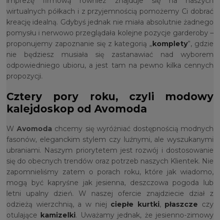
imprezę firmową również znajduje się na naszych
wirtualnych półkach i z przyjemnością pomożemy Ci dobrać
kreację idealną. Gdybyś jednak nie miała absolutnie żadnego
pomysłu i nerwowo przeglądała kolejne pozycje garderoby –
proponujemy zapoznanie się z kategorią „
komplety
”, gdzie
nie będziesz musiała się zastanawiać nad wyborem
odpowiedniego ubioru, a jest tam na pewno kilka cennych
propozycji.
Cztery pory roku, czyli modowy
kalejdoskop od Avomoda
W
Avomoda
chcemy się wyróżniać dostępnością modnych
fasonów, eleganckim stylem czy luźnymi, ale wyszukanymi
ubraniami. Naszym priorytetem jest rozwój i dostosowanie
się do obecnych trendów oraz potrzeb naszych Klientek. Nie
zapomnieliśmy zatem o porach roku, które jak wiadomo,
mogą być kapryśne jak jesienna, deszczowa pogoda lub
letni upalny dzień. W naszej ofercie znajdziecie dział z
odzieżą wierzchnią, a w niej
ciepłe kurtki
,
płaszcze
czy
otulające
kamizelki
. Uważamy jednak, że jesienno-zimowy