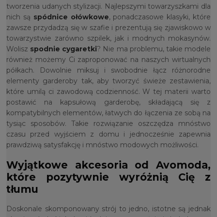
tworzenia udanych stylizacji. Najlepszymi towarzyszkami dla
nich są
spódnice ołówkowe
, ponadczasowe klasyki, które
zawsze przydadzą się w szafie i prezentują się zjawiskowo w
towarzystwie zarówno szpilek, jak i modnych mokasynów.
Wolisz
spodnie cygaretki
? Nie ma problemu, takie modele
również możemy Ci zaproponować na naszych wirtualnych
półkach. Dowolnie miksuj i swobodnie łącz różnorodne
elementy garderoby tak, aby tworzyć świeże zestawienia,
które umilą ci zawodową codzienność. W tej materii warto
postawić na kapsułową garderobę, składającą się z
kompatybilnych elementów, łatwych do łączenia ze sobą na
tysiąc sposobów. Takie rozwiązanie oszczędza mnóstwo
czasu przed wyjściem z domu i jednocześnie zapewnia
prawdziwą satysfakcję i mnóstwo modowych możliwości.
Wyjątkowe akcesoria od Avomoda,
które pozytywnie wyróżnią Cię z
tłumu
Doskonale skomponowany strój to jedno, istotne są jednak