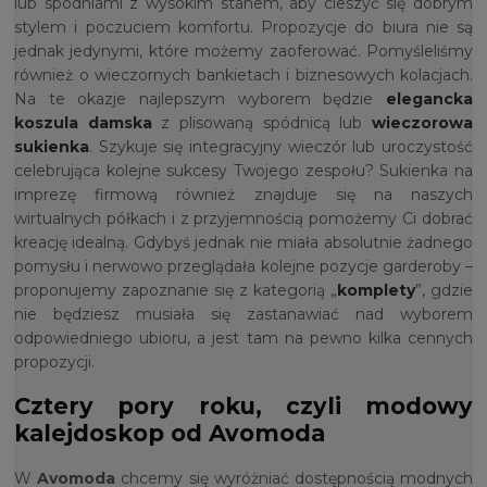
lub spodniami z wysokim stanem, aby cieszyć się dobrym
stylem i poczuciem komfortu. Propozycje do biura nie są
jednak jedynymi, które możemy zaoferować. Pomyśleliśmy
również o wieczornych bankietach i biznesowych kolacjach.
Na te okazje najlepszym wyborem będzie
elegancka
koszula damska
z plisowaną spódnicą lub
wieczorowa
sukienka
. Szykuje się integracyjny wieczór lub uroczystość
celebrująca kolejne sukcesy Twojego zespołu? Sukienka na
imprezę firmową również znajduje się na naszych
wirtualnych półkach i z przyjemnością pomożemy Ci dobrać
kreację idealną. Gdybyś jednak nie miała absolutnie żadnego
pomysłu i nerwowo przeglądała kolejne pozycje garderoby –
proponujemy zapoznanie się z kategorią „
komplety
”, gdzie
nie będziesz musiała się zastanawiać nad wyborem
odpowiedniego ubioru, a jest tam na pewno kilka cennych
propozycji.
Cztery pory roku, czyli modowy
kalejdoskop od Avomoda
W
Avomoda
chcemy się wyróżniać dostępnością modnych