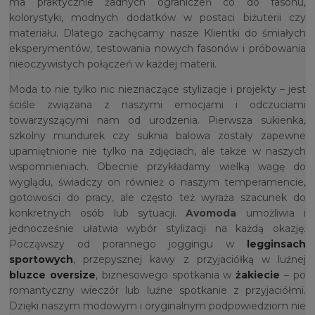
ma praktycznie żadnych ograniczeń co do fasonu,
kolorystyki, modnych dodatków w postaci biżuterii czy
materiału. Dlatego zachęcamy nasze Klientki do śmiałych
eksperymentów, testowania nowych fasonów i próbowania
nieoczywistych połączeń w każdej materii.
Moda to nie tylko nic nieznaczące stylizacje i projekty – jest
ściśle związana z naszymi emocjami i odczuciami
towarzyszącymi nam od urodzenia. Pierwsza sukienka,
szkolny mundurek czy suknia balowa zostały zapewne
upamiętnione nie tylko na zdjęciach, ale także w naszych
wspomnieniach. Obecnie przykładamy wielką wagę do
wyglądu, świadczy on również o naszym temperamencie,
gotowości do pracy, ale często też wyraża szacunek do
konkretnych osób lub sytuacji.
Avomoda
umożliwia i
jednocześnie ułatwia wybór stylizacji na każdą okazję.
Począwszy od porannego joggingu w
legginsach
sportowych
, przepysznej kawy z przyjaciółką w luźnej
bluzce oversize
, biznesowego spotkania w
żakiecie
– po
romantyczny wieczór lub luźne spotkanie z przyjaciółmi.
Dzięki naszym modowym i oryginalnym podpowiedziom nie