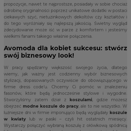
propozycje, nawet te najprostsze, posiadały w sobie chociaż
odrobinę oryginalności poprzez unikatowe dodatki w postaci
ciekawych szyć, nietuzinkowych dekoltów czy kształtów i
do tego wyróżniały się najlepszą jakością. Świetny wygląd
zdecydowanie może iść w parze z komfortem i jesteśmy
wielkimi fanami takiego właśnie połączenia.
Avomoda dla kobiet sukcesu: stwórz
swój biznesowy look!
W pracy spędzamy większość swojego życia, dlatego
wiemy, jak ważny jest codzienny wybór biznesowych
stylizacji, dopasowanych oczywiście do obowiązującego w
firmie dress code’u. Chcemy Ci pomóc w znalezieniu
fasonów, które będą jednocześnie stylowe i wygodne.
Stworzyliśmy zatem dział z
koszulami
, gdzie możesz
obejrzeć
modne koszule do pracy
, ale to nie wszystko. W
luźniejsze dni w firmie imponująco będą wyglądały
koszule
w kwiaty
lub w paski – czyli hit ostatnich miesięcy.
Wystarczy połączyć wybraną koszulę z ołówkową spódnicą