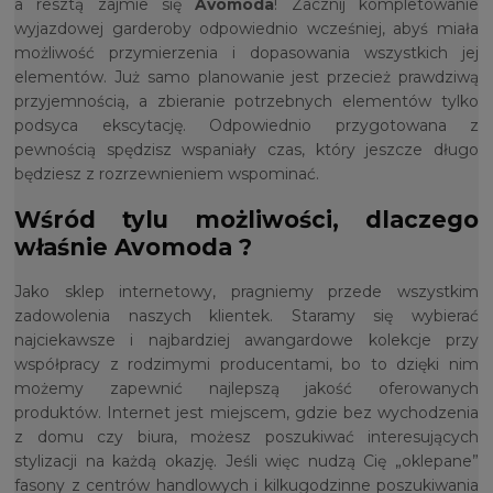
a resztą zajmie się
Avomoda
! Zacznij kompletowanie
wyjazdowej garderoby odpowiednio wcześniej, abyś miała
możliwość przymierzenia i dopasowania wszystkich jej
elementów. Już samo planowanie jest przecież prawdziwą
przyjemnością, a zbieranie potrzebnych elementów tylko
podsyca ekscytację. Odpowiednio przygotowana z
pewnością spędzisz wspaniały czas, który jeszcze długo
będziesz z rozrzewnieniem wspominać.
Wśród tylu możliwości, dlaczego
właśnie Avomoda ?
Jako sklep internetowy, pragniemy przede wszystkim
zadowolenia naszych klientek. Staramy się wybierać
najciekawsze i najbardziej awangardowe kolekcje przy
współpracy z rodzimymi producentami, bo to dzięki nim
możemy zapewnić najlepszą jakość oferowanych
produktów. Internet jest miejscem, gdzie bez wychodzenia
z domu czy biura, możesz poszukiwać interesujących
stylizacji na każdą okazję. Jeśli więc nudzą Cię „oklepane”
fasony z centrów handlowych i kilkugodzinne poszukiwania