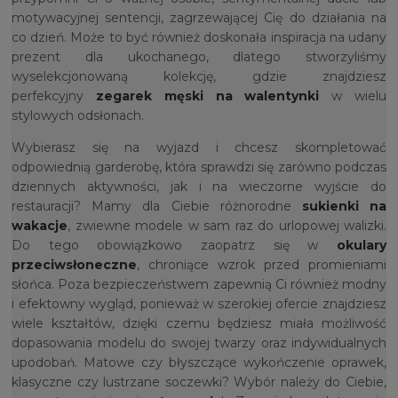
motywacyjnej sentencji, zagrzewającej Cię do działania na
co dzień. Może to być również doskonała inspiracja na udany
prezent dla ukochanego, dlatego stworzyliśmy
wyselekcjonowaną kolekcję, gdzie znajdziesz
perfekcyjny
zegarek męski na walentynki
w wielu
stylowych odsłonach.
Wybierasz się na wyjazd i chcesz skompletować
odpowiednią garderobę, która sprawdzi się zarówno podczas
dziennych aktywności, jak i na wieczorne wyjście do
restauracji? Mamy dla Ciebie różnorodne
sukienki na
wakacje
, zwiewne modele w sam raz do urlopowej walizki.
Do tego obowiązkowo zaopatrz się w
okulary
przeciwsłoneczne
, chroniące wzrok przed promieniami
słońca. Poza bezpieczeństwem zapewnią Ci również modny
i efektowny wygląd, ponieważ w szerokiej ofercie znajdziesz
wiele kształtów, dzięki czemu będziesz miała możliwość
dopasowania modelu do swojej twarzy oraz indywidualnych
upodobań. Matowe czy błyszczące wykończenie oprawek,
klasyczne czy lustrzane soczewki? Wybór należy do Ciebie,