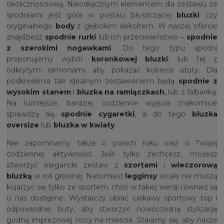
okolicznościową. Nieodłącznym elementem dla zestawu ze
spodniami jest góra w postaci błyszczącej
bluzki
czy
oryginalnego
body
z głębokim dekoltem. W naszej ofercie
znajdziesz
spodnie rurki
lub ich przeciwieństwo –
spodnie
z szerokimi nogawkami
. Do tego typu spodni
proponujemy wybór
koronkowej bluzki
, lub tej z
odkrytymi ramionami, aby pokazać kobiece atuty. Dla
podkreślenia talii idealnym zestawieniem będą
spodnie z
wysokim stanem
i
bluzka na ramiączkach
, lub z falbanką.
Na luźniejsze, bardziej codzienne wyjścia znakomicie
sprawdzą się
spodnie cygaretki
, a do tego
bluzka
oversize
lub
bluzka w kwiaty
.
Nie zapominamy także o porach roku oraz o Twojej
codziennej aktywności. Jeśli tylko zechcesz, możesz
stworzyć elegancki zestaw z
szortami
i
wieczorową
bluzką
w roli głównej. Natomiast
legginsy
wcale nie muszą
kojarzyć się tylko ze sportem, choć w takiej wersji również są
u nas dostępne. Wystarczy ubrać ciekawy sportowy top i
odpowiednie buty, aby stworzyć nowoczesną stylizację
godną imprezowej nocy na mieście. Staramy się, aby nasze