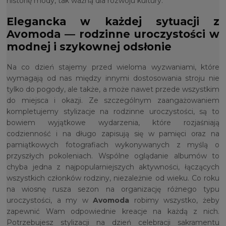
historię mody, tak ważną dla rozwoju kultury.
Elegancka w każdej sytuacji z
Avomoda — rodzinne uroczystości w
modnej i szykownej odsłonie
Na co dzień stajemy przed wieloma wyzwaniami, które
wymagają od nas między innymi dostosowania stroju nie
tylko do pogody, ale także, a może nawet przede wszystkim
do miejsca i okazji. Ze szczególnym zaangażowaniem
kompletujemy stylizacje na rodzinne uroczystości, są to
bowiem wyjątkowe wydarzenia, które rozjaśniają
codzienność i na długo zapisują się w pamięci oraz na
pamiątkowych fotografiach wykonywanych z myślą o
przyszłych pokoleniach. Wspólne oglądanie albumów to
chyba jedna z najpopularniejszych aktywności, łączących
wszystkich członków rodziny, niezależnie od wieku. Co roku
na wiosnę rusza sezon na organizację różnego typu
uroczystości, a my w
Avomoda
robimy wszystko, żeby
zapewnić Wam odpowiednie kreacje na każdą z nich.
Potrzebujesz stylizacji na dzień celebracji sakramentu