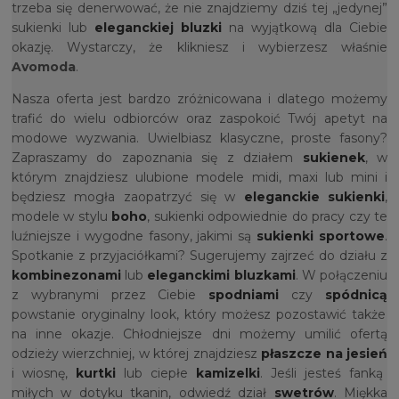
trzeba się denerwować, że nie znajdziemy dziś tej „jedynej”
sukienki lub
eleganckiej bluzki
na wyjątkową dla Ciebie
okazję. Wystarczy, że klikniesz i wybierzesz właśnie
Avomoda
.
Nasza oferta jest bardzo zróżnicowana i dlatego możemy
trafić do wielu odbiorców oraz zaspokoić Twój apetyt na
modowe wyzwania. Uwielbiasz klasyczne, proste fasony?
Zapraszamy do zapoznania się z działem
sukienek
, w
którym znajdziesz ulubione modele midi, maxi lub mini i
będziesz mogła zaopatrzyć się w
eleganckie sukienki
,
modele w stylu
boho
, sukienki odpowiednie do pracy czy te
luźniejsze i wygodne fasony, jakimi są
sukienki sportowe
.
Spotkanie z przyjaciółkami? Sugerujemy zajrzeć do działu z
kombinezonami
lub
eleganckimi bluzkami
. W połączeniu
z wybranymi przez Ciebie
spodniami
czy
spódnicą
powstanie oryginalny look, który możesz pozostawić także
na inne okazje. Chłodniejsze dni możemy umilić ofertą
odzieży wierzchniej, w której znajdziesz
płaszcze na jesień
i wiosnę,
kurtki
lub ciepłe
kamizelki
. Jeśli jesteś fanką
miłych w dotyku tkanin, odwiedź dział
swetrów
. Miękka