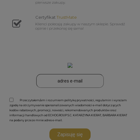
pierwsze zakupy.
Certyfikat
TrustMate
Klienci polecają zakupy w naszym sklepie. Sprawdź
opinie i przekonaj się sama!
Przeczytałem/am i rozumiem politykę prywatności, regulamin i wyrażam
zgodę na otrzymywanie spersonalizowanych wiadomości e-mail dotyczących
kodów rabatowych, promocji, nowości, rekomendowanych produktów oraz
informacji handlowych od ECHOGROUP S.C. KATARZYNA KIERAT, BARBARA KIERAT
na podany przeze mnie adres e-mail.
Zapisuję się