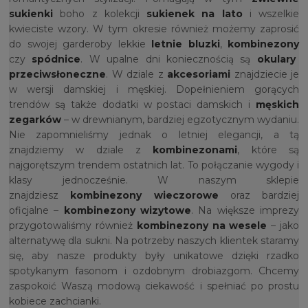
sukienki
boho z kolekcji
sukienek na lato
i wszelkie
kwieciste wzory. W tym okresie również możemy zaprosić
do swojej garderoby lekkie
letnie bluzki
,
kombinezony
czy
spódnice
. W upalne dni koniecznością są
okulary
przeciwsłoneczne
. W dziale z
akcesoriami
znajdziecie je
w wersji damskiej i męskiej. Dopełnieniem gorących
trendów są także dodatki w postaci damskich i
męskich
zegarków
– w drewnianym, bardziej egzotycznym wydaniu.
Nie zapomnieliśmy jednak o letniej elegancji, a tą
znajdziemy w dziale z
kombinezonami
, które są
najgorętszym trendem ostatnich lat. To połączanie wygody i
klasy jednocześnie. W naszym sklepie
znajdziesz
kombinezony wieczorowe
oraz bardziej
oficjalne –
kombinezony wizytowe
. Na większe imprezy
przygotowaliśmy również
kombinezony na wesele
– jako
alternatywę dla sukni. Na potrzeby naszych klientek staramy
się, aby nasze produkty były unikatowe dzięki rzadko
spotykanym fasonom i ozdobnym drobiazgom. Chcemy
zaspokoić Waszą modową ciekawość i spełniać po prostu
kobiece zachcianki.