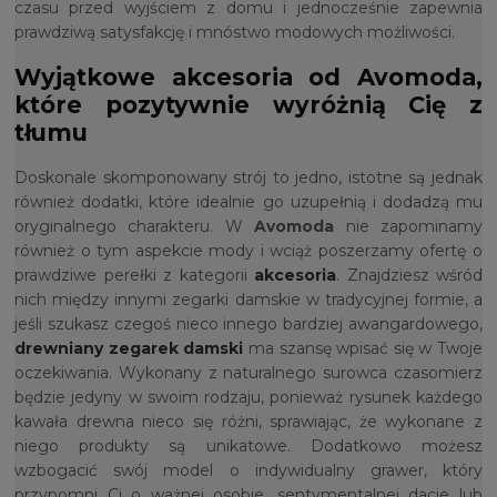
czasu przed wyjściem z domu i jednocześnie zapewnia
prawdziwą satysfakcję i mnóstwo modowych możliwości.
Wyjątkowe akcesoria od Avomoda,
które pozytywnie wyróżnią Cię z
tłumu
Doskonale skomponowany strój to jedno, istotne są jednak
również dodatki, które idealnie go uzupełnią i dodadzą mu
oryginalnego charakteru. W
Avomoda
nie zapominamy
również o tym aspekcie mody i wciąż poszerzamy ofertę o
prawdziwe perełki z kategorii
akcesoria
. Znajdziesz wśród
nich między innymi zegarki damskie w tradycyjnej formie, a
jeśli szukasz czegoś nieco innego bardziej awangardowego,
drewniany zegarek damski
ma szansę wpisać się w Twoje
oczekiwania. Wykonany z naturalnego surowca czasomierz
będzie jedyny w swoim rodzaju, ponieważ rysunek każdego
kawała drewna nieco się różni, sprawiając, że wykonane z
niego produkty są unikatowe. Dodatkowo możesz
wzbogacić swój model o indywidualny grawer, który
przypomni Ci o ważnej osobie, sentymentalnej dacie lub