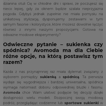
dzianina otuli Cię w chłodne dni i sprawi, że poczujesz się
nieco lepiej, gdy za oknem będzie szalała nieprzyjazna
pogoda. Gdybyś jednak zupełnie nie miała pomysłu na
unikatową stylizację, dysponujemy zestawami w tym
samym fasonie i kolorystyce, które możesz dowolnie łączyć
również z innymi naszymi propozycjami. Gotowa na
odważne modowe eksperymenty?
Odwieczne pytanie – sukienka czy
spódnica? Avomoda ma dla Ciebie
różne opcje, na którą postawisz tym
razem?
Każda z nas przynajmniej raz miała dylemat związany z
wyborem pomiędzy
sukienką
a
spódnicą
. Ta pierwsza
wydaje się wygodniejsza i bardziej uniwersalna, spódnica
wymaga natomiast doboru odpowiedniej bluzki i fasonu.
Avomoda
chce Wam ułatwić podjęcie tej decyzji dzięki
dostępności wielu modeli. Rozpocznij swoją modową
podróż, przeglądając codzienne lub
sportowe sukienki
w