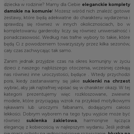
dziecka w rodzinie? Mamy dla Ciebie
eleganckie komplety
damskie na komunie
! Możesz wśród nich znaleźć gotowe
zestawy, które będą adekwatne do charakteru wydarzenia i
sprawdzą się również w innych okolicznościach, bo w
kompletowaniu garderoby liczy się również uniwersalność i
ponadczasowość. Według nas trafne wybory to takie, które
będą Ci z powodzeniem towarzyszyły przez kilka sezonów,
cały czas zachwycając tak samo.
Zanim jednak przyjdzie czas na okres komunijny w życiu
dzieci z naszego najbliższego otoczenia, wcześniej czekają
nas również inne uroczystości, będące . Wtedy przychodzi
pora, kiedy zastanawiamy się jakie
sukienki na chrzest
wybrać, aby jak najtrafniej wpisać się w charakter okazji. W tej
kategorii prezentujemy więc rozkloszowane, zwiewne
modele, które przyciągają wzrok na przykład motylkowymi
rękawami lub uroczymi falbanami, dodającymi całości
lekkości. Dobrym wyborem na tego typu wyjście może być
również
sukienka żakietowa
, harmonijnie łącząca
elegancję z kobiecością w najlepszym wydaniu. Jeśli jednak
nie masz ochoty na jednoczęściowe rozwiązanie,
bluzka na