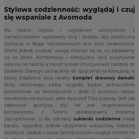
Stylowa codzienność: wyglądaj i czuj
się wspaniale z Avomoda
Na ważne wyjścia i wyjątkowe uroczystości z
namaszczeniem wybieramy strój i dodatki, aby ostateczna
stylizacja w długo wyczekiwanym dniu była nieskazitelna.
Warto jednak zwracać uwagę również na to, co zakładamy
na co dzień. Komfortowy i estetyczny strój pozytywnie
wpływa na nastrój, a nawet potrafi zmotywować bardziej do
działania. Dlatego zachęcamy do spojrzenia na kategorię, w
której znajdziesz swój idealny
komplet dresowy damski
,
który zachowując pełną wygodę, będzie jednocześnie
prezentował się fantastycznie i doda Ci pewności siebie,
niezależnie od wyzwań, jakie się przed Tobą pojawią. Jeśli zaś
całkowicie sportowy styl nie jest stuprocentowo
kompatybilny z Twoimi upodobaniami, możemy
zaproponować Ci dla odmiany
sukienki codzienne
, nadal
bardzo wygodne, jednak utrzymane wdzięcznej, kobiecej
stylistyce. Zadbaj o swoje samopoczucie i wygląd również na