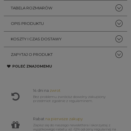
TABELA ROZMIARÓW
OPIS PRODUKTU
KOSZTY I CZAS DOSTAWY
ZAPYTAJ O PRODUKT
POLEĆ ZNAJOMEMU
14 dni na
zwrot
Bez problemu zwrócisz dowolny zakupiony
przedmiot zgodnie z regulaminem.
Rabat
na pierwsze zakupy
Zapisz się do naszego newslettera i skorzystaj z
wyjątkowego rabatu: aż -12% od ceny regularnej na