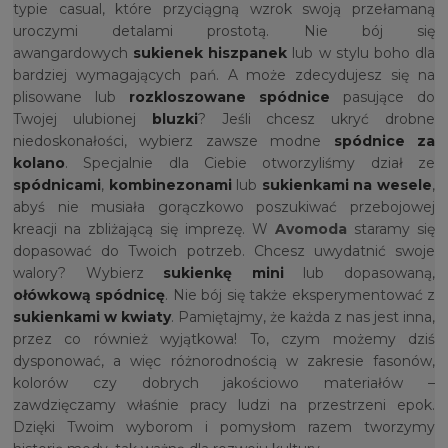
typie casual, które przyciągną wzrok swoją przełamaną
uroczymi detalami prostotą. Nie bój się
awangardowych
sukienek hiszpanek
lub w stylu boho dla
bardziej wymagających pań. A może zdecydujesz się na
plisowane lub
rozkloszowane spódnice
pasujące do
Twojej ulubionej
bluzki
? Jeśli chcesz ukryć drobne
niedoskonałości, wybierz zawsze modne
spódnice za
kolano
. Specjalnie dla Ciebie otworzyliśmy dział ze
spódnicami
,
kombinezonami
lub
sukienkami na wesele
,
abyś nie musiała gorączkowo poszukiwać przebojowej
kreacji na zbliżającą się imprezę. W
Avomoda
staramy się
dopasować do Twoich potrzeb. Chcesz uwydatnić swoje
walory? Wybierz
sukienkę mini
lub dopasowaną,
ołówkową spódnicę
. Nie bój się także eksperymentować z
sukienkami w kwiaty
. Pamiętajmy, że każda z nas jest inna,
przez co również wyjątkowa! To, czym możemy dziś
dysponować, a więc różnorodnością w zakresie fasonów,
kolorów czy dobrych jakościowo materiałów –
zawdzięczamy właśnie pracy ludzi na przestrzeni epok.
Dzięki Twoim wyborom i pomysłom razem tworzymy