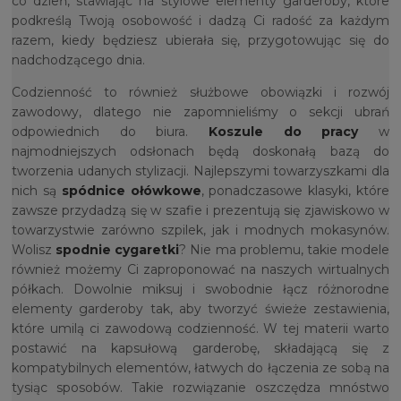
co dzień, stawiając na stylowe elementy garderoby, które
podkreślą Twoją osobowość i dadzą Ci radość za każdym
razem, kiedy będziesz ubierała się, przygotowując się do
nadchodzącego dnia.
Codzienność to również służbowe obowiązki i rozwój
zawodowy, dlatego nie zapomnieliśmy o sekcji ubrań
odpowiednich do biura.
Koszule do pracy
w
najmodniejszych odsłonach będą doskonałą bazą do
tworzenia udanych stylizacji. Najlepszymi towarzyszkami dla
nich są
spódnice ołówkowe
, ponadczasowe klasyki, które
zawsze przydadzą się w szafie i prezentują się zjawiskowo w
towarzystwie zarówno szpilek, jak i modnych mokasynów.
Wolisz
spodnie cygaretki
? Nie ma problemu, takie modele
również możemy Ci zaproponować na naszych wirtualnych
półkach. Dowolnie miksuj i swobodnie łącz różnorodne
elementy garderoby tak, aby tworzyć świeże zestawienia,
które umilą ci zawodową codzienność. W tej materii warto
postawić na kapsułową garderobę, składającą się z
kompatybilnych elementów, łatwych do łączenia ze sobą na
tysiąc sposobów. Takie rozwiązanie oszczędza mnóstwo