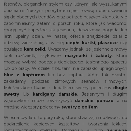
fasonów, eleganckim stylem czy luźnymi, ale wyszukanymi
ubraniami. Naszym priorytetem jest rozwój i dostosowanie
się do obecnych trendów oraz potrzeb naszych Klientek. Nie
zapomnieliśmy zatem o porach roku, które jak wiadomo,
mogą być kapryśne jak jesienna, deszczowa pogoda lub
letni upalny dzień. W naszej ofercie znajdziecie dział z
odzieżą wierzchnią, a w niej
ciepłe kurtki
,
płaszcze
czy
otulające
kamizelki
. Uważamy jednak, że jesienno-zimowy
look rozświetlą szykowne
marynarki i żakiety
, które
możesz wybrać podczas cieplejszego, jesiennego spaceru
lub do pracy. W dziale z bluzami nie zabrakło upragnionych
bluz z kapturem
lub bez kaptura, które tak często
zakładamy podczas zimowych seansów filmowych.
Miłośniczkom tkanin z dodatkiem wełny, polecamy
długie
swetry
lub
kardigany damskie
. Jesiennym i długim
wędrówkom może towarzyszyć
damskie ponczo
, a na
mroźne wieczory polecamy
swetry z golfem
.
Wiosna czy lato to pory roku, które stwarzają możliwości do
podkreślenia kobiecych kształtów i tworzenia lekkich,
romantycznych stylizacji. Pomagają w tym
zwiewne