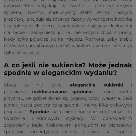
uwodzicielsko połyskuje w świetle i subtelnie opływa
sylwetkę, tworząc ekskluzywny efekt. Wśród naszych
propozycji znajdują się również fasony wykończone koronką
czy tiulem, dzięki czemu z pewnością znajdziesz idealny krój
dla siebie i zabłyśniesz już od pierwszych chwil imprezy,
kiedy tylko pojawisz się na miejscu. Pamiętaj, żeby zrobić
mnóstwo pamiątkowych zdjęć, w końcu taka noc zdarza się
tylko raz w życiu!
A co jeśli nie sukienka? Może jednak
spodnie w eleganckim wydaniu?
Moda to nie tylko
eleganckie sukienki
i
przepiękne
rozkloszowane spódnice
– choć trzeba
przyznać, że gdziekolwiek się pojawią, robią wrażenie. Jeśli
jednak jesteś zwolenniczką spodni – mamy kilka ciekawych
propozycji.
Spodnie
dają nieograniczone możliwości do
tworzenia unikatowych stylizacji. W odpowiednim
zestawieniu będą doskonałym pomysłem na biznesowe
spotkanie, romantyczną randkę, a nawet na imprezę