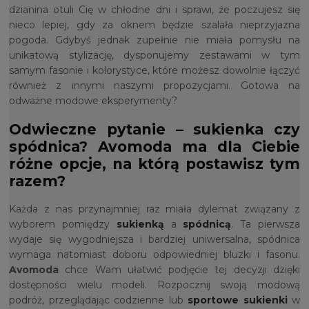
dzianina otuli Cię w chłodne dni i sprawi, że poczujesz się
nieco lepiej, gdy za oknem będzie szalała nieprzyjazna
pogoda. Gdybyś jednak zupełnie nie miała pomysłu na
unikatową stylizację, dysponujemy zestawami w tym
samym fasonie i kolorystyce, które możesz dowolnie łączyć
również z innymi naszymi propozycjami. Gotowa na
odważne modowe eksperymenty?
Odwieczne pytanie – sukienka czy
spódnica? Avomoda ma dla Ciebie
różne opcje, na którą postawisz tym
razem?
Każda z nas przynajmniej raz miała dylemat związany z
wyborem pomiędzy
sukienką
a
spódnicą
. Ta pierwsza
wydaje się wygodniejsza i bardziej uniwersalna, spódnica
wymaga natomiast doboru odpowiedniej bluzki i fasonu.
Avomoda
chce Wam ułatwić podjęcie tej decyzji dzięki
dostępności wielu modeli. Rozpocznij swoją modową
podróż, przeglądając codzienne lub
sportowe sukienki
w