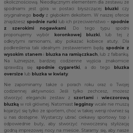
okolicznościową. Nieodłącznym elementem dla zestawu ze
spodniami jest góra w postaci błyszczącej
bluzki
czy
oryginalnego
body
z głębokim dekoltem. W naszej ofercie
znajdziesz
spodnie rurki
lub ich przeciwieństwo –
spodnie
z szerokimi nogawkami
. Do tego typu spodni
proponujemy wybór
koronkowej bluzki
, lub tej z
odkrytymi ramionami, aby pokazać kobiece atuty. Dla
podkreślenia talii idealnym zestawieniem będą
spodnie z
wysokim stanem
i
bluzka na ramiączkach
, lub z falbanką.
Na luźniejsze, bardziej codzienne wyjścia znakomicie
sprawdzą się
spodnie cygaretki
, a do tego
bluzka
oversize
lub
bluzka w kwiaty
.
Nie zapominamy także o porach roku oraz o Twojej
codziennej aktywności. Jeśli tylko zechcesz, możesz
stworzyć elegancki zestaw z
szortami
i
wieczorową
bluzką
w roli głównej. Natomiast
legginsy
wcale nie muszą
kojarzyć się tylko ze sportem, choć w takiej wersji również są
u nas dostępne. Wystarczy ubrać ciekawy sportowy top i
odpowiednie buty, aby stworzyć nowoczesną stylizację
godną imprezowej nocy na mieście. Staramy się, aby nasze