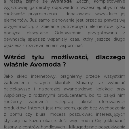
a resztą zajmie się
Avomoda
! Zacznij kompletowanie
wyjazdowej garderoby odpowiednio wcześniej, abyś miała
możliwość przymierzenia i dopasowania wszystkich jej
elementów. Już samo planowanie jest przecież prawdziwą
przyjemnością, a zbieranie potrzebnych elementów tylko
podsyca ekscytację. Odpowiednio przygotowana z
pewnością spędzisz wspaniały czas, który jeszcze długo
będziesz z rozrzewnieniem wspominać.
Wśród tylu możliwości, dlaczego
właśnie Avomoda ?
Jako sklep internetowy, pragniemy przede wszystkim
zadowolenia naszych klientek. Staramy się wybierać
najciekawsze i najbardziej awangardowe kolekcje przy
współpracy z rodzimymi producentami, bo to dzięki nim
możemy zapewnić najlepszą jakość oferowanych
produktów. Internet jest miejscem, gdzie bez wychodzenia
z domu czy biura, możesz poszukiwać interesujących
stylizacji na każdą okazję. Jeśli więc nudzą Cię „oklepane”
fasony z centrów handlowych i kilkugodzinne poszukiwania