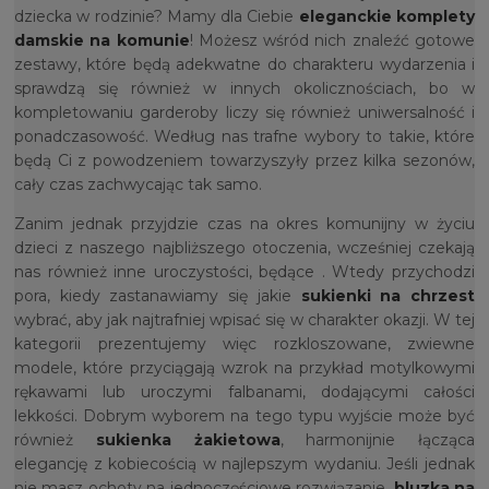
dziecka w rodzinie? Mamy dla Ciebie
eleganckie komplety
damskie na komunie
! Możesz wśród nich znaleźć gotowe
zestawy, które będą adekwatne do charakteru wydarzenia i
sprawdzą się również w innych okolicznościach, bo w
kompletowaniu garderoby liczy się również uniwersalność i
ponadczasowość. Według nas trafne wybory to takie, które
będą Ci z powodzeniem towarzyszyły przez kilka sezonów,
cały czas zachwycając tak samo.
Zanim jednak przyjdzie czas na okres komunijny w życiu
dzieci z naszego najbliższego otoczenia, wcześniej czekają
nas również inne uroczystości, będące . Wtedy przychodzi
pora, kiedy zastanawiamy się jakie
sukienki na chrzest
wybrać, aby jak najtrafniej wpisać się w charakter okazji. W tej
kategorii prezentujemy więc rozkloszowane, zwiewne
modele, które przyciągają wzrok na przykład motylkowymi
rękawami lub uroczymi falbanami, dodającymi całości
lekkości. Dobrym wyborem na tego typu wyjście może być
również
sukienka żakietowa
, harmonijnie łącząca
elegancję z kobiecością w najlepszym wydaniu. Jeśli jednak
nie masz ochoty na jednoczęściowe rozwiązanie,
bluzka na