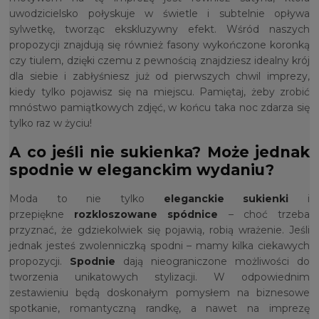
uwodzicielsko połyskuje w świetle i subtelnie opływa
sylwetkę, tworząc ekskluzywny efekt. Wśród naszych
propozycji znajdują się również fasony wykończone koronką
czy tiulem, dzięki czemu z pewnością znajdziesz idealny krój
dla siebie i zabłyśniesz już od pierwszych chwil imprezy,
kiedy tylko pojawisz się na miejscu. Pamiętaj, żeby zrobić
mnóstwo pamiątkowych zdjęć, w końcu taka noc zdarza się
tylko raz w życiu!
A co jeśli nie sukienka? Może jednak
spodnie w eleganckim wydaniu?
Moda to nie tylko
eleganckie sukienki
i
przepiękne
rozkloszowane spódnice
– choć trzeba
przyznać, że gdziekolwiek się pojawią, robią wrażenie. Jeśli
jednak jesteś zwolenniczką spodni – mamy kilka ciekawych
propozycji.
Spodnie
dają nieograniczone możliwości do
tworzenia unikatowych stylizacji. W odpowiednim
zestawieniu będą doskonałym pomysłem na biznesowe
spotkanie, romantyczną randkę, a nawet na imprezę