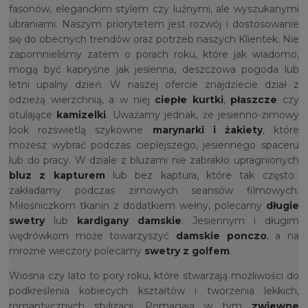
fasonów, eleganckim stylem czy luźnymi, ale wyszukanymi
ubraniami. Naszym priorytetem jest rozwój i dostosowanie
się do obecnych trendów oraz potrzeb naszych Klientek. Nie
zapomnieliśmy zatem o porach roku, które jak wiadomo,
mogą być kapryśne jak jesienna, deszczowa pogoda lub
letni upalny dzień. W naszej ofercie znajdziecie dział z
odzieżą wierzchnią, a w niej
ciepłe kurtki
,
płaszcze
czy
otulające
kamizelki
. Uważamy jednak, że jesienno-zimowy
look rozświetlą szykowne
marynarki i żakiety
, które
możesz wybrać podczas cieplejszego, jesiennego spaceru
lub do pracy. W dziale z bluzami nie zabrakło upragnionych
bluz z kapturem
lub bez kaptura, które tak często
zakładamy podczas zimowych seansów filmowych.
Miłośniczkom tkanin z dodatkiem wełny, polecamy
długie
swetry
lub
kardigany damskie
. Jesiennym i długim
wędrówkom może towarzyszyć
damskie ponczo
, a na
mroźne wieczory polecamy
swetry z golfem
.
Wiosna czy lato to pory roku, które stwarzają możliwości do
podkreślenia kobiecych kształtów i tworzenia lekkich,
romantycznych stylizacji. Pomagają w tym
zwiewne