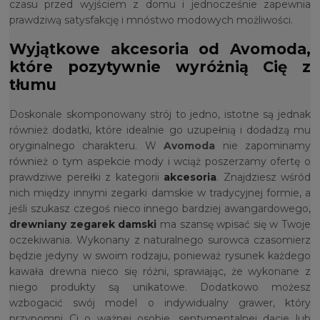
czasu przed wyjściem z domu i jednocześnie zapewnia
prawdziwą satysfakcję i mnóstwo modowych możliwości.
Wyjątkowe akcesoria od Avomoda,
które pozytywnie wyróżnią Cię z
tłumu
Doskonale skomponowany strój to jedno, istotne są jednak
również dodatki, które idealnie go uzupełnią i dodadzą mu
oryginalnego charakteru. W
Avomoda
nie zapominamy
również o tym aspekcie mody i wciąż poszerzamy ofertę o
prawdziwe perełki z kategorii
akcesoria
. Znajdziesz wśród
nich między innymi zegarki damskie w tradycyjnej formie, a
jeśli szukasz czegoś nieco innego bardziej awangardowego,
drewniany zegarek damski
ma szansę wpisać się w Twoje
oczekiwania. Wykonany z naturalnego surowca czasomierz
będzie jedyny w swoim rodzaju, ponieważ rysunek każdego
kawała drewna nieco się różni, sprawiając, że wykonane z
niego produkty są unikatowe. Dodatkowo możesz
wzbogacić swój model o indywidualny grawer, który
przypomni Ci o ważnej osobie, sentymentalnej dacie lub