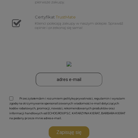
pierwsze zakupy.
Certyfikat
TrustMate
Klienci polecają zakupy w naszym sklepie. Sprawdź
opinie i przekonaj się sama!
Przeczytałem/am i rozumiem politykę prywatności, regulamin i wyrażam
zgodę na otrzymywanie spersonalizowanych wiadomości e-mail dotyczących
kodów rabatowych, promocji, nowości, rekomendowanych produktów oraz
informacji handlowych od ECHOGROUP S.C. KATARZYNA KIERAT, BARBARA KIERAT
na podany przeze mnie adres e-mail.
Zapisuję się