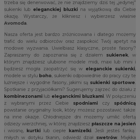
trzeba się denerwować, że nie znajdziemy dziś tej „jedynej”
sukienki lub
eleganckiej bluzki
na wyjątkową dla Ciebie
okazję. Wystarczy, że klikniesz i wybierzesz właśnie
Avomoda
.
Nasza oferta jest bardzo zróżnicowana i dlatego możemy
trafić do wielu odbiorców oraz zaspokoić Twój apetyt na
modowe wyzwania. Uwielbiasz klasyczne, proste fasony?
Zapraszamy do zapoznania się z działem
sukienek
, w
którym znajdziesz ulubione modele midi, maxi lub mini i
będziesz mogła zaopatrzyć się w
eleganckie sukienki
,
modele w stylu
boho
, sukienki odpowiednie do pracy czy te
luźniejsze i wygodne fasony, jakimi są
sukienki sportowe
.
Spotkanie z przyjaciółkami? Sugerujemy zajrzeć do działu z
kombinezonami
lub
eleganckimi bluzkami
. W połączeniu
z wybranymi przez Ciebie
spodniami
czy
spódnicą
powstanie oryginalny look, który możesz pozostawić także
na inne okazje. Chłodniejsze dni możemy umilić ofertą
odzieży wierzchniej, w której znajdziesz
płaszcze na jesień
i wiosnę,
kurtki
lub ciepłe
kamizelki
. Jeśli jesteś fanką
miłych w dotyku tkanin, odwiedź dział
swetrów
. Miękka