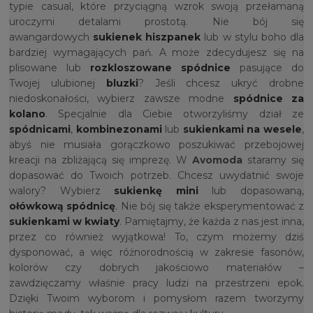
typie casual, które przyciągną wzrok swoją przełamaną
uroczymi detalami prostotą. Nie bój się
awangardowych
sukienek hiszpanek
lub w stylu boho dla
bardziej wymagających pań. A może zdecydujesz się na
plisowane lub
rozkloszowane spódnice
pasujące do
Twojej ulubionej
bluzki
? Jeśli chcesz ukryć drobne
niedoskonałości, wybierz zawsze modne
spódnice za
kolano
. Specjalnie dla Ciebie otworzyliśmy dział ze
spódnicami
,
kombinezonami
lub
sukienkami na wesele
,
abyś nie musiała gorączkowo poszukiwać przebojowej
kreacji na zbliżającą się imprezę. W
Avomoda
staramy się
dopasować do Twoich potrzeb. Chcesz uwydatnić swoje
walory? Wybierz
sukienkę mini
lub dopasowaną,
ołówkową spódnicę
. Nie bój się także eksperymentować z
sukienkami w kwiaty
. Pamiętajmy, że każda z nas jest inna,
przez co również wyjątkowa! To, czym możemy dziś
dysponować, a więc różnorodnością w zakresie fasonów,
kolorów czy dobrych jakościowo materiałów –
zawdzięczamy właśnie pracy ludzi na przestrzeni epok.
Dzięki Twoim wyborom i pomysłom razem tworzymy