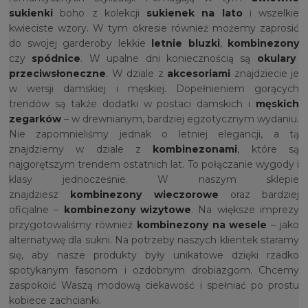
sukienki
boho z kolekcji
sukienek na lato
i wszelkie
kwieciste wzory. W tym okresie również możemy zaprosić
do swojej garderoby lekkie
letnie bluzki
,
kombinezony
czy
spódnice
. W upalne dni koniecznością są
okulary
przeciwsłoneczne
. W dziale z
akcesoriami
znajdziecie je
w wersji damskiej i męskiej. Dopełnieniem gorących
trendów są także dodatki w postaci damskich i
męskich
zegarków
– w drewnianym, bardziej egzotycznym wydaniu.
Nie zapomnieliśmy jednak o letniej elegancji, a tą
znajdziemy w dziale z
kombinezonami
, które są
najgorętszym trendem ostatnich lat. To połączanie wygody i
klasy jednocześnie. W naszym sklepie
znajdziesz
kombinezony wieczorowe
oraz bardziej
oficjalne –
kombinezony wizytowe
. Na większe imprezy
przygotowaliśmy również
kombinezony na wesele
– jako
alternatywę dla sukni. Na potrzeby naszych klientek staramy
się, aby nasze produkty były unikatowe dzięki rzadko
spotykanym fasonom i ozdobnym drobiazgom. Chcemy
zaspokoić Waszą modową ciekawość i spełniać po prostu
kobiece zachcianki.