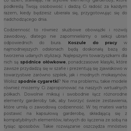
co dzień, stawiając na stylowe elementy garderoby, które
podkreślą Twoją osobowość i dadzą Ci radość za każdym
razem, kiedy będziesz ubierała się, przygotowując się do
nadchodzącego dnia.
Codzienność to również służbowe obowiązki i rozwój
zawodowy, dlatego nie zapomnieliśmy o sekcji ubrań
odpowiednich do biura.
Koszule do pracy
w
najmodniejszych odsłonach będą doskonałą bazą do
tworzenia udanych stylizacji. Najlepszymi towarzyszkami dla
nich są
spódnice ołówkowe
, ponadczasowe klasyki, które
zawsze przydadzą się w szafie i prezentują się zjawiskowo w
towarzystwie zarówno szpilek, jak i modnych mokasynów.
Wolisz
spodnie cygaretki
? Nie ma problemu, takie modele
również możemy Ci zaproponować na naszych wirtualnych
półkach. Dowolnie miksuj i swobodnie łącz różnorodne
elementy garderoby tak, aby tworzyć świeże zestawienia,
które umilą ci zawodową codzienność. W tej materii warto
postawić na kapsułową garderobę, składającą się z
kompatybilnych elementów, łatwych do łączenia ze sobą na
tysiąc sposobów. Takie rozwiązanie oszczędza mnóstwo