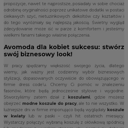
propozycje, nawet te najprostsze, posiadały w sobie chociaż
odrobinę oryginalności poprzez unikatowe dodatki w postaci
ciekawych szyć, nietuzinkowych dekoltów czy kształtów i
do tego wyróżniały się najlepszą jakością. Świetny wygląd
zdecydowanie może iść w parze z komfortem i jesteśmy
wielkimi fanami takiego właśnie połączenia.
Avomoda dla kobiet sukcesu: stwórz
swój biznesowy look!
W pracy spędzamy większość swojego życia, dlatego
wiemy, jak ważny jest codzienny wybór biznesowych
stylizacji, dopasowanych oczywiście do obowiązującego w
firmie dress code’u. Chcemy Ci pomóc w znalezieniu
fasonów, które będą jednocześnie stylowe i wygodne.
Stworzyliśmy zatem dział z
koszulami
, gdzie możesz
obejrzeć
modne koszule do pracy
, ale to nie wszystko. W
luźniejsze dni w firmie imponująco będą wyglądały
koszule
w kwiaty
lub w paski – czyli hit ostatnich miesięcy.
Wystarczy połączyć wybraną koszulę z ołówkową spódnicą