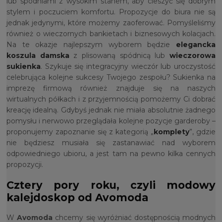
lub spodniami z wysokim stanem, aby cieszyć się dobrym
stylem i poczuciem komfortu. Propozycje do biura nie są
jednak jedynymi, które możemy zaoferować. Pomyśleliśmy
również o wieczornych bankietach i biznesowych kolacjach.
Na te okazje najlepszym wyborem będzie
elegancka
koszula damska
z plisowaną spódnicą lub
wieczorowa
sukienka
. Szykuje się integracyjny wieczór lub uroczystość
celebrująca kolejne sukcesy Twojego zespołu? Sukienka na
imprezę firmową również znajduje się na naszych
wirtualnych półkach i z przyjemnością pomożemy Ci dobrać
kreację idealną. Gdybyś jednak nie miała absolutnie żadnego
pomysłu i nerwowo przeglądała kolejne pozycje garderoby –
proponujemy zapoznanie się z kategorią „
komplety
”, gdzie
nie będziesz musiała się zastanawiać nad wyborem
odpowiedniego ubioru, a jest tam na pewno kilka cennych
propozycji.
Cztery pory roku, czyli modowy
kalejdoskop od Avomoda
W
Avomoda
chcemy się wyróżniać dostępnością modnych