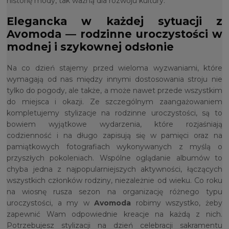
historię mody, tak ważną dla rozwoju kultury.
Elegancka w każdej sytuacji z
Avomoda — rodzinne uroczystości w
modnej i szykownej odsłonie
Na co dzień stajemy przed wieloma wyzwaniami, które
wymagają od nas między innymi dostosowania stroju nie
tylko do pogody, ale także, a może nawet przede wszystkim
do miejsca i okazji. Ze szczególnym zaangażowaniem
kompletujemy stylizacje na rodzinne uroczystości, są to
bowiem wyjątkowe wydarzenia, które rozjaśniają
codzienność i na długo zapisują się w pamięci oraz na
pamiątkowych fotografiach wykonywanych z myślą o
przyszłych pokoleniach. Wspólne oglądanie albumów to
chyba jedna z najpopularniejszych aktywności, łączących
wszystkich członków rodziny, niezależnie od wieku. Co roku
na wiosnę rusza sezon na organizację różnego typu
uroczystości, a my w
Avomoda
robimy wszystko, żeby
zapewnić Wam odpowiednie kreacje na każdą z nich.
Potrzebujesz stylizacji na dzień celebracji sakramentu