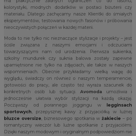
ma praktycznie żadnych ograniczeń co do fasonu,
kolorystyki, modnych dodatków w postaci biżuterii czy
materiału. Dlatego zachęcamy nasze Klientki do śmiałych
eksperymentów, testowania nowych fasonów i próbowania
nieoczywistych połączeń w każdej materii.
Moda to nie tylko nic nieznaczące stylizacje i projekty – jest
ściśle związana z naszymi emocjami i odczuciami
towarzyszącymi nam od urodzenia. Pierwsza sukienka,
szkolny mundurek czy suknia balowa zostały zapewne
upamiętnione nie tylko na zdjęciach, ale także w naszych
wspomnieniach. Obecnie przykładamy wielką wagę do
wyglądu, świadczy on również o naszym temperamencie,
gotowości do pracy, ale często też wyraża szacunek do
konkretnych osób lub sytuacji.
Avomoda
umożliwia i
jednocześnie ułatwia wybór stylizacji na każdą okazję.
Począwszy od porannego joggingu w
legginsach
sportowych
, przepysznej kawy z przyjaciółką w luźnej
bluzce oversize
, biznesowego spotkania w
żakiecie
– po
romantyczny wieczór lub luźne spotkanie z przyjaciółmi.
Dzięki naszym modowym i oryginalnym podpowiedziom nie