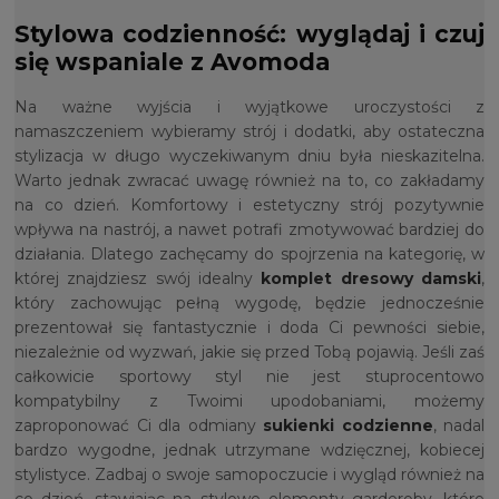
Stylowa codzienność: wyglądaj i czuj
się wspaniale z Avomoda
Na ważne wyjścia i wyjątkowe uroczystości z
namaszczeniem wybieramy strój i dodatki, aby ostateczna
stylizacja w długo wyczekiwanym dniu była nieskazitelna.
Warto jednak zwracać uwagę również na to, co zakładamy
na co dzień. Komfortowy i estetyczny strój pozytywnie
wpływa na nastrój, a nawet potrafi zmotywować bardziej do
działania. Dlatego zachęcamy do spojrzenia na kategorię, w
której znajdziesz swój idealny
komplet dresowy damski
,
który zachowując pełną wygodę, będzie jednocześnie
prezentował się fantastycznie i doda Ci pewności siebie,
niezależnie od wyzwań, jakie się przed Tobą pojawią. Jeśli zaś
całkowicie sportowy styl nie jest stuprocentowo
kompatybilny z Twoimi upodobaniami, możemy
zaproponować Ci dla odmiany
sukienki codzienne
, nadal
bardzo wygodne, jednak utrzymane wdzięcznej, kobiecej
stylistyce. Zadbaj o swoje samopoczucie i wygląd również na