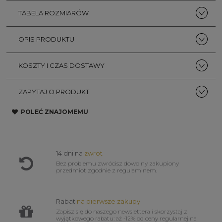
TABELA ROZMIARÓW
OPIS PRODUKTU
KOSZTY I CZAS DOSTAWY
ZAPYTAJ O PRODUKT
POLEĆ ZNAJOMEMU
14 dni na
zwrot
Bez problemu zwrócisz dowolny zakupiony
przedmiot zgodnie z regulaminem.
Rabat
na pierwsze zakupy
Zapisz się do naszego newslettera i skorzystaj z
wyjątkowego rabatu: aż -12% od ceny regularnej na