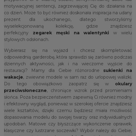
motywacyjnej sentencji, zagrzewającej Cię do działania na
co dzień. Może to być również doskonała inspiracja na udany
prezent dla ukochanego, dlatego stworzyliśmy
wyselekcjonowaną kolekcję, gdzie znajdziesz
perfekcyjny
zegarek męski na walentynki
w wielu
stylowych odsłonach.
Wybierasz się na wyjazd i chcesz skompletować
odpowiednią garderobę, która sprawdzi się zarówno podczas
dziennych aktywności, jak i na wieczorne wyjście do
restauracji? Mamy dla Ciebie różnorodne
sukienki na
wakacje
, zwiewne modele w sam raz do urlopowej walizki.
Do tego obowiązkowo zaopatrz się w
okulary
przeciwsłoneczne
, chroniące wzrok przed promieniami
słońca. Poza bezpieczeństwem zapewnią Ci również modny
i efektowny wygląd, ponieważ w szerokiej ofercie znajdziesz
wiele kształtów, dzięki czemu będziesz miała możliwość
dopasowania modelu do swojej twarzy oraz indywidualnych
upodobań. Matowe czy błyszczące wykończenie oprawek,
klasyczne czy lustrzane soczewki? Wybór należy do Ciebie,