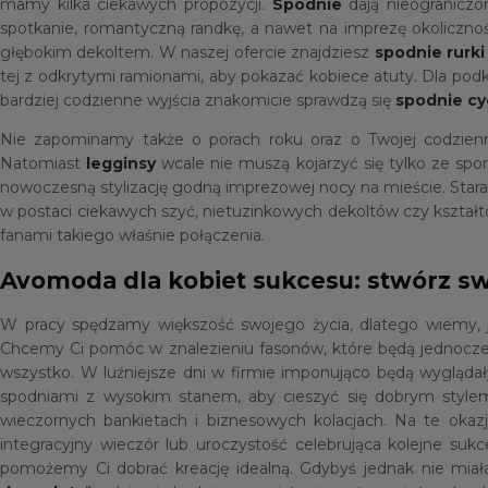
mamy kilka ciekawych propozycji.
Spodnie
dają nieograniczo
spotkanie, romantyczną randkę, a nawet na imprezę okoliczn
głębokim dekoltem. W naszej ofercie znajdziesz
spodnie rurki
tej z odkrytymi ramionami, aby pokazać kobiece atuty. Dla podk
bardziej codzienne wyjścia znakomicie sprawdzą się
spodnie cy
Nie zapominamy także o porach roku oraz o Twojej codzienn
Natomiast
legginsy
wcale nie muszą kojarzyć się tylko ze spo
nowoczesną stylizację godną imprezowej nocy na mieście. Staram
w postaci ciekawych szyć, nietuzinkowych dekoltów czy kształt
fanami takiego właśnie połączenia.
Avomoda dla kobiet sukcesu: stwórz sw
W pracy spędzamy większość swojego życia, dlatego wiemy, j
Chcemy Ci pomóc w znalezieniu fasonów, które będą jednocze
wszystko. W luźniejsze dni w firmie imponująco będą wygląda
spodniami z wysokim stanem, aby cieszyć się dobrym stylem
wieczornych bankietach i biznesowych kolacjach. Na te ok
integracyjny wieczór lub uroczystość celebrująca kolejne su
pomożemy Ci dobrać kreację idealną. Gdybyś jednak nie miał