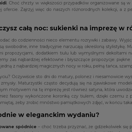
idi
. Choć chrzty w większości przypadków organizowane są w c
ofercie. Zajrzyj więc do naszych różnorodnych kolekcji, a z pe
zysz całą noc: sukienki na imprezę w r
 dodać do codzienności nieco elementu rozrywki i zabawy. Wyjśc
 są swobodne, inne tradycyjnie narzucają określoną stylistykę
mi propozycjami, dodatkiem tiulu lub wymyślnymi dekoltami na 
jemy zaś najbardziej efektowne i błyszczące propozycje: piękne
jedną z najbardziej magicznych nocy w roku, pełną tańca, szamp
życiu? Oczywiście sto dni do matury, polonez i niesamowicie w
mysły. Maturzystki często decydują się na zjawiskowe modele m
ym motywem na tę imprezę jest również satyna, która uwodzicie
ież fasony wykończone koronką czy tiulem, dzięki czemu z pewn
Pamiętaj, żeby zrobić mnóstwo pamiątkowych zdjęć, w końcu taka n
spodnie w eleganckim wydaniu?
zowane spódnice
– choć trzeba przyznać, że gdziekolwiek się po