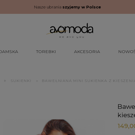
Nasze ubrania
szyjemy w Polsce
 DAMSKA
TOREBKI
AKCESORIA
NOWOŚ
»
SUKIENKI
»
BAWEŁNIANA MINI SUKIENKA Z KIESZENI
Baweł
kiesz
149,0