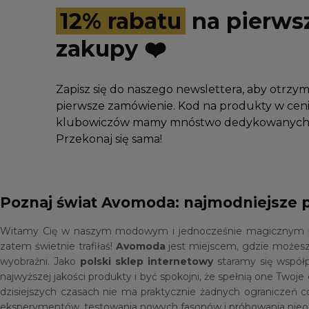
12% rabatu
na pierws
zakupy ❤️
Zapisz się do naszego newslettera, aby otrzy
pierwsze zamówienie. Kod na produkty w ceni
klubowiczów mamy mnóstwo dedykowanych 
Przekonaj się sama!
Poznaj świat Avomoda: najmodniejsze 
Witamy Cię w naszym modowym i jednocześnie magicznym świec
zatem świetnie trafiłaś!
Avomoda
jest miejscem, gdzie możesz
wyobraźni. Jako
polski sklep internetowy
staramy się współ
najwyższej jakości produkty i być spokojni, że spełnią one Tw
dzisiejszych czasach nie ma praktycznie żadnych ograniczeń c
eksperymentów, testowania nowych fasonów i próbowania nieoc