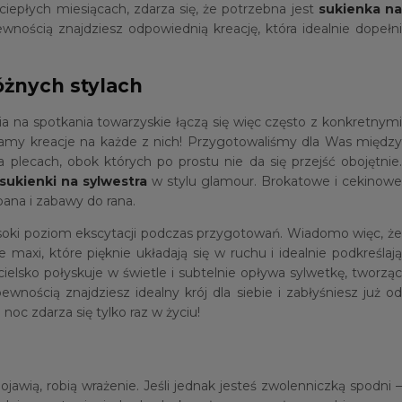
iepłych miesiącach, zdarza się, że potrzebna jest
sukienka n
wnością znajdziesz odpowiednią kreację, która idealnie dopełn
óżnych stylach
ia na spotkania towarzyskie łączą się więc często z konkretnymi
. Mamy kreacje na każde z nich! Przygotowaliśmy dla Was między
plecach, obok których po prostu nie da się przejść obojętnie
sukienki na sylwestra
w stylu glamour. Brokatowe i cekinowe
ana i zabawy do rana.
ysoki poziom ekscytacji podczas przygotowań. Wiadomo więc, że
axi, które pięknie układają się w ruchu i idealnie podkreślaj
lsko połyskuje w świetle i subtelnie opływa sylwetkę, tworząc
ością znajdziesz idealny krój dla siebie i zabłyśniesz już od
oc zdarza się tylko raz w życiu!
jawią, robią wrażenie. Jeśli jednak jesteś zwolenniczką spodni 