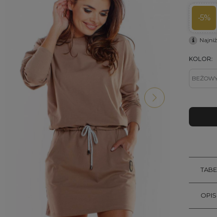
-5%
Najni
KOLOR:
TAB
OPI