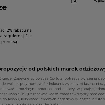
ze
mać 12% rabatu na
e regularnej. Dla
promocji!
propozycje od polskich marek odzieżo
ie. Zapewne sprowadza Cię tutaj potrzeba wyrażenia siebie 
 do woli eksperymentować z kolorami, wybranymi fasonami czy
pracować z rodzimymi producentami odzieży, wspierając jedn
oje oczekiwania. Jak już zapewne wiesz, moda towarzyszy nam co
o do fasonu, kolorystyki, modnych dodatków w postaci biżuteri
zywistych połączeń w każdej materii.