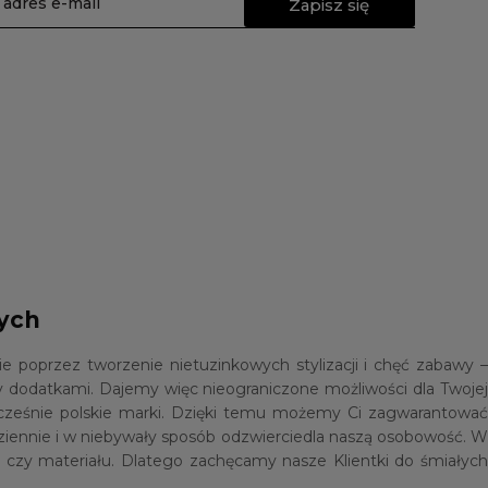
Zapisz się
wych
poprzez tworzenie nietuzinkowych stylizacji i chęć zabawy –
 dodatkami. Dajemy więc nieograniczone możliwości dla Twoje
ocześnie polskie marki. Dzięki temu możemy Ci zagwarantować
dziennie i w niebywały sposób odzwierciedla naszą osobowość. W
i czy materiału. Dlatego zachęcamy nasze Klientki do śmiałych