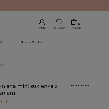
0
CI
PRODUCENCI
AMI
niana mini sukienka z
eniami
0 zł