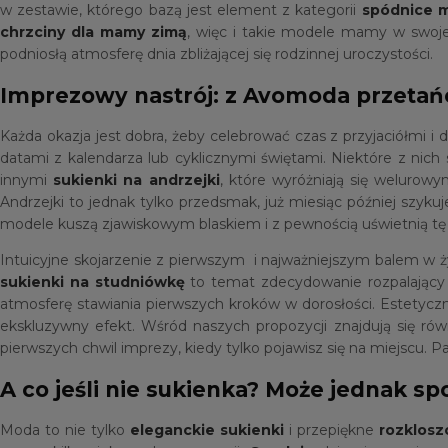
w zestawie, którego bazą jest element z kategorii
spódnice m
chrzciny dla mamy zimą
, więc i takie modele mamy w swojej 
podniosłą atmosferę dnia zbliżającej się rodzinnej uroczystości.
Imprezowy nastrój: z Avomoda przetańc
Każda okazja jest dobra, żeby celebrować czas z przyjaciółmi i
datami z kalendarza lub cyklicznymi świętami. Niektóre z nich
innymi
sukienki na andrzejki
, które wyróżniają się welurowy
Andrzejki to jednak tylko przedsmak, już miesiąc później szyku
modele kuszą zjawiskowym blaskiem i z pewnością uświetnią tę 
Intuicyjne skojarzenie z pierwszym i najważniejszym balem w 
sukienki na studniówkę
to temat zdecydowanie rozpalający z
atmosferę stawiania pierwszych kroków w dorosłości. Estetyczn
ekskluzywny efekt. Wśród naszych propozycji znajdują się równ
pierwszych chwil imprezy, kiedy tylko pojawisz się na miejscu. 
A co jeśli nie sukienka? Może jednak 
Moda to nie tylko
eleganckie sukienki
i przepiękne
rozklos