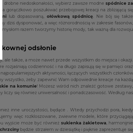
ryć drobne niedoskonałości, wybierz zawsze modne
spódnice za
ała gorączkowo poszukiwać przebojowej kreacji na zbliżającą si
ini
lub dopasowaną,
ołówkową spódnicę
. Nie bój się takż
emy dziś dysponować, a więc różnorodnością w zakresie fasonów,
 pomysłom razem tworzymy historię mody, tak ważną dla rozwoju
ykownej odsłonie
 ale także, a może nawet przede wszystkim do miejsca i okazji.
ozjaśniają codzienność i na długo zapisują się w pamięci oraz
ajpopularniejszych aktywności, łączących wszystkich członków
y wszystko, żeby zapewnić Wam odpowiednie kreacje na każd
skie na komunie
! Możesz wśród nich znaleźć gotowe zestawy,
y liczy się również uniwersalność i ponadczasowość. Według nas
nież inne uroczystości, będące . Wtedy przychodzi pora, kiedy
entujemy więc rozkloszowane, zwiewne modele, które przyciągaj
pu wyjście może być również
sukienka żakietowa
, harmonijni
 chrzciny
będzie strzałem w dziesiątkę i pięknie zaprezentuje si