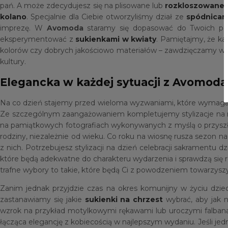
pań. A może zdecydujesz się na plisowane lub
rozkloszowane 
kolano
. Specjalnie dla Ciebie otworzyliśmy dział ze
spódnicam
imprezę. W
Avomoda
staramy się dopasować do Twoich po
eksperymentować z
sukienkami w kwiaty
. Pamiętajmy, że ka
kolorów czy dobrych jakościowo materiałów – zawdzięczamy wła
kultury.
Elegancka w każdej sytuacji z Avomoda
Na co dzień stajemy przed wieloma wyzwaniami, które wymagają 
Ze szczególnym zaangażowaniem kompletujemy stylizacje na rodz
na pamiątkowych fotografiach wykonywanych z myślą o przyszły
rodziny, niezależnie od wieku. Co roku na wiosnę rusza sezon n
z nich. Potrzebujesz stylizacji na dzień celebracji sakramentu 
które będą adekwatne do charakteru wydarzenia i sprawdzą się 
trafne wybory to takie, które będą Ci z powodzeniem towarzyszy
Zanim jednak przyjdzie czas na okres komunijny w życiu dziec
zastanawiamy się jakie
sukienki na chrzest
wybrać, aby jak n
wzrok na przykład motylkowymi rękawami lub uroczymi falban
łącząca elegancję z kobiecością w najlepszym wydaniu. Jeśli j