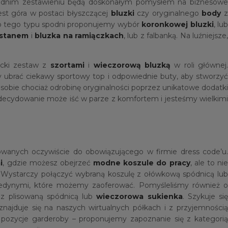
wiednim zestawieniu będą doskonałym pomysłem na biznesow
st góra w postaci błyszczącej
bluzki
czy oryginalnego
body
o tego typu spodni proponujemy wybór
koronkowej bluzki
, lu
 stanem
i
bluzka na ramiączkach
, lub z falbanką. Na luźniejsze
ncki zestaw z
szortami
i
wieczorową bluzką
w roli głównej
zy ubrać ciekawy sportowy top i odpowiednie buty, aby stworzy
 sobie chociaż odrobinę oryginalności poprzez unikatowe dodatki
 zdecydowanie może iść w parze z komfortem i jesteśmy wielkimi
owanych oczywiście do obowiązującego w firmie dress code’u.
i
, gdzie możesz obejrzeć
modne koszule do pracy
, ale to ni
cy. Wystarczy połączyć wybraną koszulę z ołówkową spódnicą lu
jedynymi, które możemy zaoferować. Pomyśleliśmy również o
z plisowaną spódnicą lub
wieczorowa sukienka
. Szykuje si
najduje się na naszych wirtualnych półkach i z przyjemnością
 pozycje garderoby – proponujemy zapoznanie się z kategorią