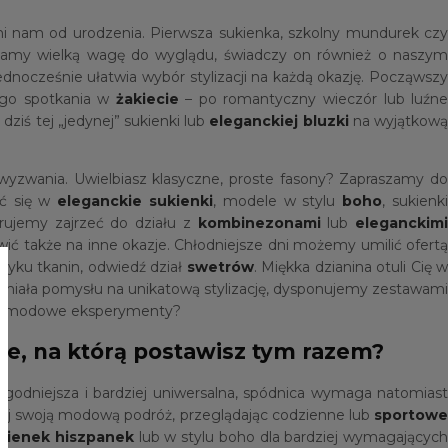
ymi nam od urodzenia. Pierwsza sukienka, szkolny mundurek czy
adamy wielką wagę do wyglądu, świadczy on również o naszym
ednocześnie ułatwia wybór stylizacji na każdą okazję. Począwszy
ego spotkania w
żakiecie
– po romantyczny wieczór lub luźn
iś tej „jedynej” sukienki lub
eleganckiej bluzki
na wyjątkow
wyzwania. Uwielbiasz klasyczne, proste fasony? Zapraszamy do
yć się w
eleganckie sukienki
, modele w stylu
boho
, sukienk
erujemy zajrzeć do działu z
kombinezonami
lub
eleganckim
ić także na inne okazje. Chłodniejsze dni możemy umilić ofert
dotyku tkanin, odwiedź dział
swetrów
. Miękka dzianina otuli Cię 
ie miała pomysłu na unikatową stylizację, dysponujemy zestawami
żne modowe eksperymenty?
je, na którą postawisz tym razem?
wygodniejsza i bardziej uniwersalna, spódnica wymaga natomiast
znij swoją modową podróż, przeglądając codzienne lub
sportow
kienek hiszpanek
lub w stylu boho dla bardziej wymagających