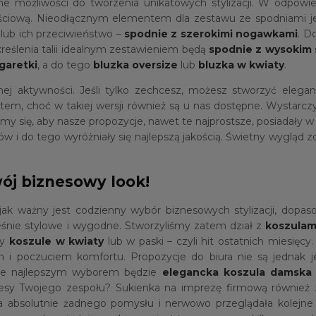
ne możliwości do tworzenia unikatowych stylizacji. W odpo
ościową. Nieodłącznym elementem dla zestawu ze spodniami je
lub ich przeciwieństwo –
spodnie z szerokimi nogawkami
. D
reślenia talii idealnym zestawieniem będą
spodnie z wysokim
garetki
, a do tego
bluzka oversize
lub
bluzka w kwiaty
.
ej aktywności. Jeśli tylko zechcesz, możesz stworzyć elega
rtem, choć w takiej wersji również są u nas dostępne. Wystarc
y się, aby nasze propozycje, nawet te najprostsze, posiadały w
ów i do tego wyróżniały się najlepszą jakością. Świetny wygląd
ój biznesowy look!
ak ważny jest codzienny wybór biznesowych stylizacji, dopas
śnie stylowe i wygodne. Stworzyliśmy zatem dział z
koszulam
ły
koszule w kwiaty
lub w paski – czyli hit ostatnich miesię
 i poczuciem komfortu. Propozycje do biura nie są jednak 
azje najlepszym wyborem będzie
elegancka koszula damska
kcesy Twojego zespołu? Sukienka na imprezę firmową również z
a absolutnie żadnego pomysłu i nerwowo przeglądała kolejne