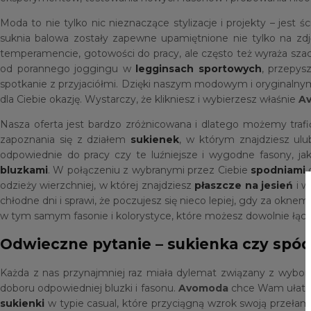
Moda to nie tylko nic nieznaczące stylizacje i projekty – jes
suknia balowa zostały zapewne upamiętnione nie tylko na zd
temperamencie, gotowości do pracy, ale często też wyraża sza
od porannego joggingu w
legginsach
sportowych
, przepys
spotkanie z przyjaciółmi. Dzięki naszym modowym i oryginalnym
dla Ciebie okazję. Wystarczy, że klikniesz i wybierzesz właśnie
Av
Nasza oferta jest bardzo zróżnicowana i dlatego możemy traf
zapoznania się z działem
sukienek
, w którym znajdziesz ul
odpowiednie do pracy czy te luźniejsze i wygodne fasony, ja
bluzkami
. W połączeniu z wybranymi przez Ciebie
spodniami
odzieży wierzchniej, w której znajdziesz
płaszcze na jesień
i w
chłodne dni i sprawi, że poczujesz się nieco lepiej, gdy za okn
w tym samym fasonie i kolorystyce, które możesz dowolnie ł
Odwieczne pytanie – sukienka czy spód
Każda z nas przynajmniej raz miała dylemat związany z wyb
doboru odpowiedniej bluzki i fasonu.
Avomoda
chce Wam ułatwić
sukienki
w typie casual, które przyciągną wzrok swoją przeła